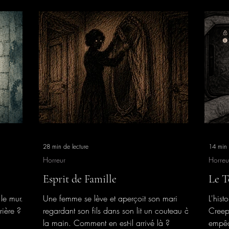
28 min de lecture
14 min 
Horreur
Horreu
Esprit de Famille
Le T
le mur.
Une femme se lève et aperçoit son mari
L'hist
rière ?
regardant son fils dans son lit un couteau à
Creep
la main. Comment en est-il arrivé là ?
empêc