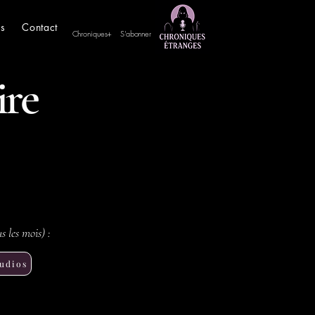
es
Contact
Chroniques+
S'abonner
ire
s les mois) :
audios