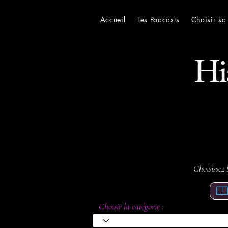
Accueil
Les Podcasts
Choisir sa
His
Choisissez 
Catégories
Choisir la catégorie :