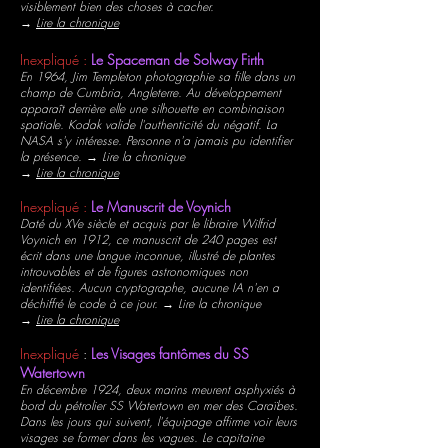
visiblement bien des choses à cacher.
→
Lire la chronique
Inexpliqué :
Le Spaceman de Solway Firth
En 1964, Jim Templeton photographie sa fille dans un
champ de Cumbria, Angleterre. Au développement
apparaît derrière elle une silhouette en combinaison
spatiale. Kodak valide l'authenticité du négatif. La
NASA s'y intéresse. Personne n'a jamais pu identifier
la présence. → Lire la chronique
→
Lire la chronique
Inexpliqué :
Le Manuscrit de Voynich
Daté du XVe siècle et acquis par le libraire Wilfrid
Voynich en 1912, ce manuscrit de 240 pages est
écrit dans une langue inconnue, illustré de plantes
introuvables et de figures astronomiques non
identifiées. Aucun cryptographe, aucune IA n'en a
déchiffré le code à ce jour. → Lire la chronique
→
Lire la chronique
Inexpliqué
:
Les Visages fantômes du SS
Watertown
En décembre 1924, deux marins meurent asphyxiés à
bord du pétrolier SS Watertown en mer des Caraïbes.
Dans les jours qui suivent, l'équipage affirme voir leurs
visages se former dans les vagues. Le capitaine