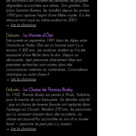
de Xochimilco est couverte de centaines de poupées
dégradées accrochées aux arbres. Son gardien, Don
Julian Santana Barrera, les installait depuis les années
1950 pour apaiser l'esprit d'une fillette noyée. Il a été
retrouvé mort noyé au même endroit en 2001.
→
Lire la chronique
Débattu :
La Momie d'Ötzi
D
écouverte en septembre 1991 dans les Alpes entre
l'Autriche et l'Italie, Ötzi est un homme mort il y a
environ 5 300 ans. Les analyses révèlent qu'il a été
assassiné d'une flèche dans le dos. Depuis sa
découverte, sept personnes directement liées aux
premières recherches sont mortes dans des
circonstances violentes ou inattendues. Coïncidence
statistique ou autre chose ?
→
Lire la chronique
Débattu :
La Chaise de Thomas Busby
En 1702, Thomas Busby est pendu à Thirsk, Yorkshire,
pour le meurtre de son beau-père. Sa dernière volonté
: que sa chaise de taverne favorite soit replacée dans
l'auberge où il buvait. Pendant 270 ans, les personnes
qui s'y asseyent meurent dans des accidents. La
chaise est aujourd'hui accrochée au mur d'un musée
local — personne ne peut plus s'y asseoir.
→
Lire la chronique