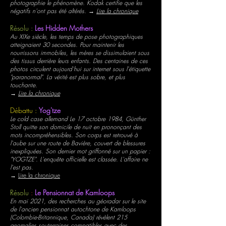
photographie le phénomène. Kodak certifie que les
négatifs n'ont pas été altérés. →
Lire la chronique
Résolu :
Les Hidden Mothers
Au XIXe siècle, les temps de pose photographiques
atteignaient 30 secondes. Pour maintenir les
nourrissons immobiles, les mères se dissimulaient sous
des tissus derrière leurs enfants. Des centaines de ces
photos circulent aujourd'hui sur internet sous l'étiquette
"paranormal". La vérité est plus sobre, et plus
touchante.
→
Lire la chronique
Débattu :
Yog'tze
Le cold case allemand Le 17 octobre 1984, Günther
Stoll quitte son domicile de nuit en prononçant des
mots incompréhensibles. Son corps est retrouvé à
l'aube sur une route de Bavière, couvert de blessures
inexpliquées. Son dernier mot griffonné sur un papier :
"YOGTZE". L'enquête officielle est classée. L'affaire ne
l'est pas.
→
Lire la chronique
Résolu
:
Le Pensionnat de Kamloops
En mai 2021, des recherches au géoradar sur le site
de l'ancien pensionnat autochtone de Kamloops
(Colombie-Britannique, Canada) révèlent 215
anomalies souterraines compatibles avec des