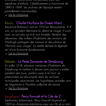
sépultures d'enfants. L'établissement a fonctionné de
1890 à 1969. Les archives de l'époque restent
partiellement inaccessibles.
→
Lire la chronique
Résolu
:
Charlie No-Face (Le Green Man)
Raymond Robinson naît en 1910 en Pennsylvanie. À 8
ans, un accident électrique lui détruit le visage. Il survit
mais ne sort plus qu'à la nuit tombée. Pendant des
décennies, des milliers d'habitants des environs de
Pittsburgh partagent des rumeurs et des photos de
"l'homme sans visage". La réalité derrière la légende
est d'une humanité bouleversante.
→
Lire la chronique
Débattu :
La Peste Dansante de Strasbourg
En juillet 1518, plusieurs centaines d'habitants de
Strasbourg se mettent à danser sans pouvoir s'arrêter
pendant des jours, parfois jusqu'à la mort. Le
phénomène est documenté dans les archives
municipales alsaciennes. Les hypothèses actuelles vont
de l'ergotisme à l'hystérie collective de masse.
→
Lire la chronique
Inexpliqué
:
Percy Fawcett et la Cité de Z
Explorateur britannique, Percy Fawcett disparaît en
1925 en Amazonie brésilienne avec son fils et un ami,