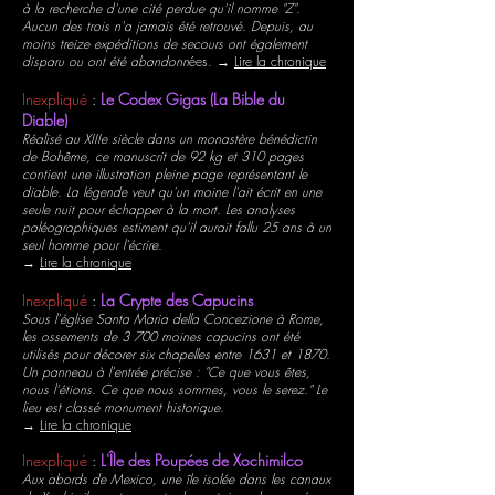
à la recherche d'une cité perdue qu'il nomme "Z".
Aucun des trois n'a jamais été retrouvé. Depuis, au
moins treize expéditions de secours ont également
disparu ou ont été abandonn
ées. →
Lire la chronique
Inexpliqué
:
Le Codex Gigas (La Bible du
Diable)
Réalisé au XIIIe siècle dans un monastère bénédictin
de Bohême, ce manuscrit de 92 kg et 310 pages
contient une illustration pleine page représentant le
diable. La légende veut qu'un moine l'ait écrit en une
seule nuit pour échapper à la mort. Les analyses
paléographiques estiment qu'il aurait fallu 25 ans à un
seul homme pour l'écrire.
→
Lire la chronique
Inexpliqué
:
La Crypte des Capucins
Sous l'église Santa Maria della Concezione à Rome,
les ossements de 3 700 moines capucins ont été
utilisés pour décorer six chapelles entre 1631 et 1870.
Un panneau à l'entrée précise : "Ce que vous êtes,
nous l'étions. Ce que nous sommes, vous le serez." Le
lieu est classé monument historique.
→
Lire la chronique
Inexpliqué
:
L'Île des Poupées de Xochimilco
Aux abords de Mexico, une île isolée dans les canaux