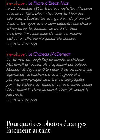
Inexpliqué
:
Le Phare d'Eilean Mor
Le 26 décembre 1900, le bateau ravitailleur Hesperus
accoste sur l'île d'Eilean Mor, dans les Hébrides
extérieures d'Écosse. Les trois gardiens du phare ont
disparu. Les repas sont à demi préparés, une chaise
est renversée, les journaux de bord s'arrêtent
brutalement. Aucune trace de violence. Aucune
explication officielle n'a jamais été donnée.
→
Lire la chronique
Inexpliqué
:
Le Château McDermott
Sur les rives du Lough Key en Irlande, le château
McDermott est accessible uniquement par bateau.
Abandonné depuis le XIXe siècle, il est associé à une
légende de malédiction d'amour tragique et à
plusieurs témoignages de présences inexpliquées
parmi les visiteurs contemporains. Les archives locales
documentent l'histoire du clan McDermott depuis le
XIIe siècle.
→
Lire la chronique
Pourquoi ces photos étranges
fascinent autant