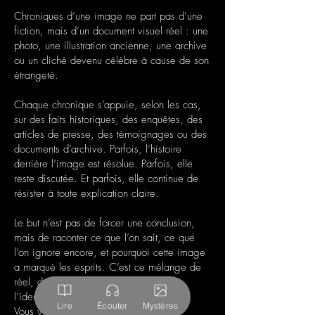
Chroniques d’une image ne part pas d’une
fiction, mais d’un document visuel réel : une
photo, une illustration ancienne, une archive
ou un cliché devenu célèbre à cause de son
étrangeté.
Chaque chronique s’appuie, selon les cas,
sur des faits historiques, des enquêtes, des
articles de presse, des témoignages ou des
documents d’archive. Parfois, l’histoire
derrière l’image est résolue. Parfois, elle
reste discutée. Et parfois, elle continue de
résister à toute explication claire.
Le but n’est pas de forcer une conclusion,
mais de raconter ce que l’on sait, ce que
l’on ignore encore, et pourquoi cette image
a marqué les esprits. C’est ce mélange de
réel, de doute et de mystère qui fait
l’identité de la série.
Lire
Écouter
Mystères
Vous y découvrirez
les photos les plus