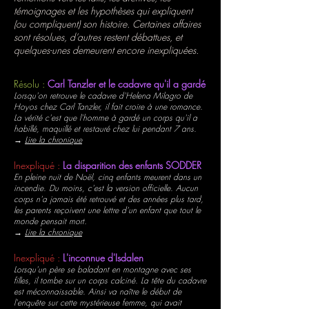
témoignages et les hypothèses qui expliquent
(ou compliquent) son histoire. Certaines affaires
sont résolues, d’autres restent débattues, et
quelques-unes demeurent encore inexpliquées.
Résolu :
Carl Tanzler et le cadavre qu'il a gardé
Lorsqu'on retrouve le cadavre d'Helena Milagro de
Hoyos chez Carl Tanzler, il fait croire à une romance.
La vérité c'est que l'homme à gardé un corps qu'il a
habillé, maquillé et restauré chez lui pendant 7 ans.
→
Lire la chronique
Inexpliqué :
La disparition des enfants SODDER
En pleine nuit de Noël, cinq enfants meurent dans un
incendie. Du moins, c'est la version officielle. Aucun
corps n'a jamais été retrouvé et des années plus tard,
les parents reçoivent une lettre d'un enfant que tout le
monde pensait mort.
→
Lire la chronique
Inexpliqué :
L'inconnue d'Isdalen
Lorsqu'un père se baladant en montagne avec ses
filles, il tombe sur un corps calciné. La tête du cadavre
est méconnaissable. Ainsi va naître le début de
l'enquête sur cette mystérieuse femme, qui avait