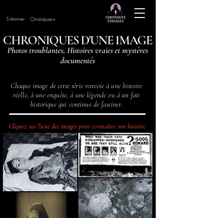
Chroniques+
S'abonner
CHRONIQUES D'UNE IMAGE
Photos troublantes, Histoires vraies et mystères
documentés
Chaque image de cette série renvoie à une histoire
réelle, à une enquête, à une légende ou à un fait
historique qui continue de fasciner.
Cliquez sur l'une des images pour connaître son histoire.