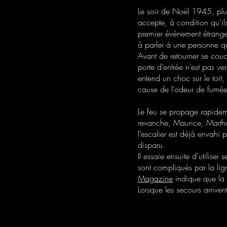
Le soir de Noël 1945, plu
accepte, à condition qu’ils
premier événement étrange
à parler à une personne qu’
Avant de retourner se couc
porte d’entrée n’est pas ve
entend un choc sur le toit,
cause de l’odeur de fumée
Le feu se propage rapideme
revanche, Maurice, Martha,
l’escalier est déjà envahi 
disparu.
Il essaie ensuite d’utilise
sont compliqués par la lign
Magazine
indique que la 
Lorsque les secours arriven