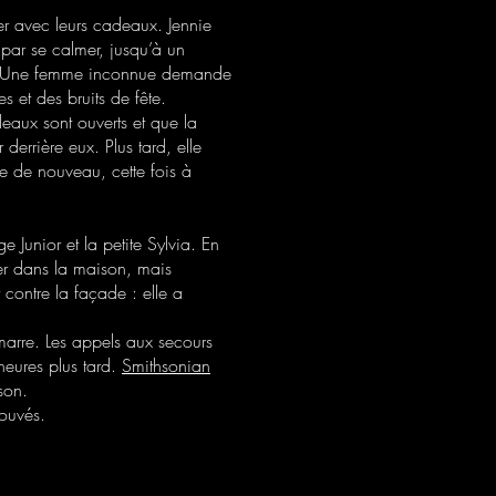
er avec leurs cadeaux. Jennie
 par se calmer, jusqu’à un
que. Une femme inconnue demande
s et des bruits de fête.
deaux sont ouverts et que la
derrière eux. Plus tard, elle
lle de nouveau, cette fois à
Junior et la petite Sylvia. En
ner dans la maison, mais
t contre la façade : elle a
émarre. Les appels aux secours
heures plus tard.
Smithsonian
son.
rouvés.