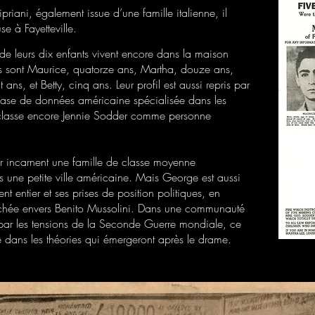
riani, également issue d’une famille italienne, il
e à Fayetteville.
 de leurs dix enfants vivent encore dans la maison
rus sont Maurice, quatorze ans, Martha, douze ans,
t ans, et Betty, cinq ans. Leur profil est aussi repris par
base de données américaine spécialisée dans les
 classe encore Jennie Sodder comme personne
r incarnent une famille de classe moyenne
s une petite ville américaine. Mais George est aussi
 entier et ses prises de position politiques, en
affichée envers Benito Mussolini. Dans une communauté
 par les tensions de la Seconde Guerre mondiale, ce
 dans les théories qui émergeront après le drame.