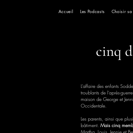
Accueil
Les Podcasts
Choisir sa
cinq d
L’affaire des enfants Sodde
troublants de l’après-gue
maison de George et Jennie
Occidentale.
Les parents, ainsi que plus
bâtiment.
Mais cinq membre
Martha, Louis, Jennie et Bet