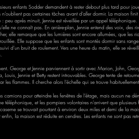
sieurs enfants Sodder demandent à rester debout plus tard pour jou
 n’oublient pas certaines tâches avant d’aller dormir. La maison finit
 : peu après minuit, Jennie est réveillée par un appel téléphoni
elle ne connaît pas. En arrière-plan, Jennie entend des voix, des rire
her, elle remarque que les lumières sont encore allumées, que les ri
rrouillée. Elle suppose que les enfants sont montés dormir sans ranger 
 suivi d’un bruit de roulement. Vers une heure du matin, elle se révei
.
nt. George et Jennie parviennent à sortir avec Marion, John, George 
 Louis, Jennie et Betty restent introuvables. George tente de retour
par les flammes. Il cherche alors l’échelle qui se trouve habituellemen
r ses camions pour atteindre les fenêtres de l’étage, mais aucun ne d
e téléphonique, et les pompiers volontaires n’arrivent que plusieurs 
caserne se trouvait pourtant à environ deux miles et demi de la mai
t enfin, la maison est réduite en cendres. Les enfants ne sont pas ret