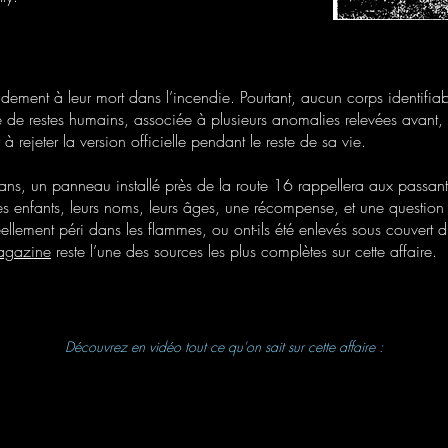
idement à leur mort dans l’incendie. Pourtant, aucun corps identifiab
de restes humains, associée à plusieurs anomalies relevées avant, 
à rejeter la version officielle pendant le reste de sa vie.
ns, un panneau installé près de la route 16 rappellera aux passants
es enfants, leurs noms, leurs âges, une récompense, et une questio
réellement péri dans les flammes, ou ont-ils été enlevés sous couvert d
agazine
reste l’une des sources les plus complètes sur cette affaire.
Découvrez en vidéo tout ce qu'on sait sur cette affaire :