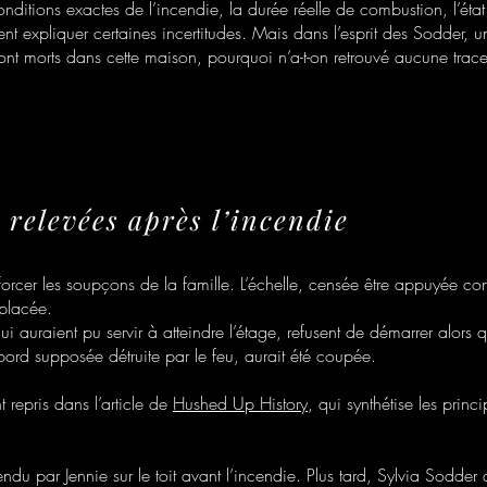
s conditions exactes de l’incendie, la durée réelle de combustion, l’ét
 expliquer certaines incertitudes. Mais dans l’esprit des Sodder, 
sont morts dans cette maison, pourquoi n’a-t-on retrouvé aucune trac
 relevées après l’incendie
forcer les soupçons de la famille. L’échelle, censée être appuyée cont
éplacée.
 auraient pu servir à atteindre l’étage, refusent de démarrer alors q
bord supposée détruite par le feu, aurait été coupée.
 repris dans l’article de
Hushed Up History
, qui synthétise les prin
endu par Jennie sur le toit avant l’incendie. Plus tard, Sylvia Sodder 