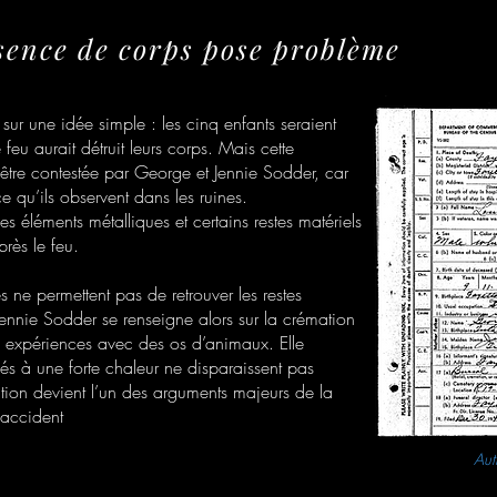
sence de corps pose problème
e sur une idée simple : les cinq enfants seraient
 feu aurait détruit leurs corps. Mais cette
être contestée par George et Jennie Sodder, car
e qu’ils observent dans les ruines.
s éléments métalliques et certains restes matériels
près le feu.
 ne permettent pas de retrouver les restes
Jennie Sodder se renseigne alors sur la crémation
expériences avec des os d’animaux. Elle
s à une forte chaleur ne disparaissent pas
ction devient l’un des arguments majeurs de la
l’accident
Aut