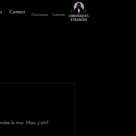
es
Contact
Chroniques+
S'abonner
ère le mur. Mais y'a-t-il