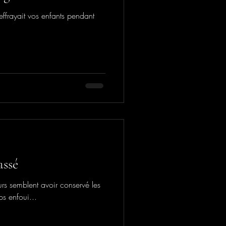
 effrayait vos enfants pendant
assé
urs semblent avoir conservé les
ps enfoui...