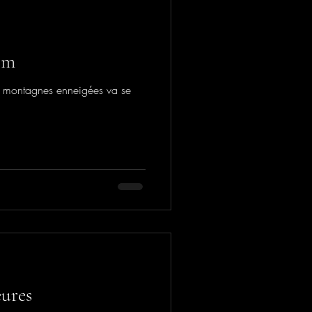
im
s montagnes enneigées va se
eures