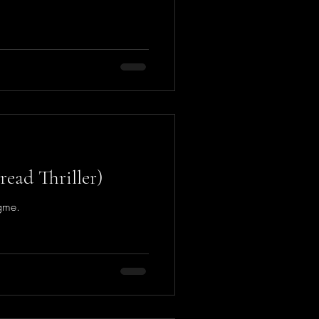
read Thriller)
igme.