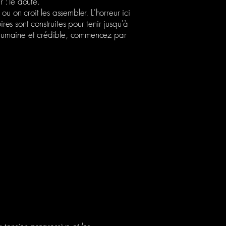
r : le doute.
 on croit les assembler. L'horreur ici
res sont construites pour tenir jusqu'à
te humaine et crédible, commencez par