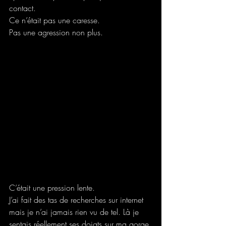
contact.
Ce n’était pas une caresse.
Pas une agression non plus.
C’était une pression lente.
J’ai fait des tas de recherches sur internet 
mais je n’ai jamais rien vu de tel. Là je 
sentais réellement ses doigts sur ma gorge.