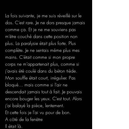
La fois suivante, je me suis réveillé sur le 
dos. C’est rare. Je ne dors presque jamais 
comme ça. Et je ne me souviens pas 
m’être couché dans cette position non 
plus. La paralysie était plus forte. Plus 
complète. Je ne sentais même plus mes 
mains. C’était comme si mon propre 
corps ne m’appartenait plus, comme si 
j’avais été coulé dans du béton tiède. 
Mon souffle était court, irrégulier. Pas 
bloqué… mais comme si l’air ne 
descendait jamais tout à fait. Je pouvais 
encore bouger les yeux. C’est tout. Alors 
j’ai balayé la pièce, lentement.
Et cette fois je l’ai vu pour de bon. 
A côté de la fenêtre 
Il était là.