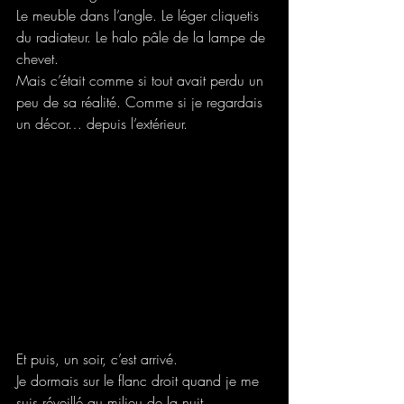
Le meuble dans l’angle. Le léger cliquetis 
du radiateur. Le halo pâle de la lampe de 
chevet.
Mais c’était comme si tout avait perdu un 
peu de sa réalité. Comme si je regardais 
un décor… depuis l’extérieur.
Et puis, un soir, c’est arrivé.
Je dormais sur le flanc droit quand je me 
suis réveillé au milieu de la nuit, 