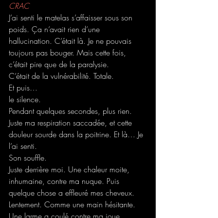
CRAC
J’ai senti le matelas s’affaisser sous son 
poids. Ça n’avait rien d’une 
hallucination. C’était là. Je ne pouvais 
toujours pas bouger. Mais cette fois, 
c’était pire que de la paralysie. 
C’était de la vulnérabilité. Totale. 
Et puis… 
le silence.
Pendant quelques secondes, plus rien. 
Juste ma respiration saccadée, et cette 
douleur sourde dans la poitrine. Et là… Je 
l’ai senti.
Son souffle.
Juste derrière moi. Une chaleur moite, 
inhumaine, contre ma nuque. Puis 
quelque chose a effleuré mes cheveux. 
Lentement. Comme une main hésitante. 
Une larme a coulé contre ma joue. 