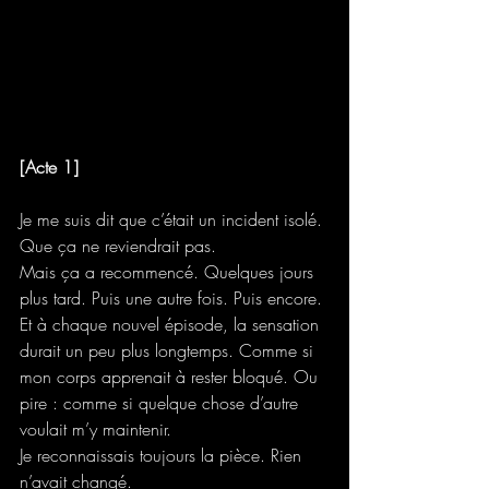
[Acte 1]
Je me suis dit que c’était un incident isolé. 
Que ça ne reviendrait pas.
Mais ça a recommencé. Quelques jours 
plus tard. Puis une autre fois. Puis encore. 
Et à chaque nouvel épisode, la sensation 
durait un peu plus longtemps. Comme si 
mon corps apprenait à rester bloqué. Ou 
pire : comme si quelque chose d’autre 
voulait m’y maintenir.
Je reconnaissais toujours la pièce. Rien 
n’avait changé.