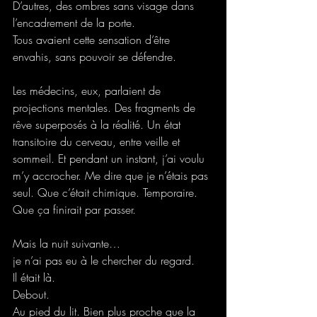
D’autres, des ombres sans visage dans 
l’encadrement de la porte.
Tous avaient cette sensation d’être 
envahis, sans pouvoir se défendre.
Les médecins, eux, parlaient de 
projections mentales. Des fragments de 
rêve superposés à la réalité. Un état 
transitoire du cerveau, entre veille et 
sommeil. Et pendant un instant, j’ai voulu 
m’y accrocher. Me dire que je n’étais pas 
seul. Que c’était chimique. Temporaire. 
Que ça finirait par passer.
Mais la nuit suivante…
je n’ai pas eu à le chercher du regard.
Il était là.
Debout.
Au pied du lit. Bien plus proche que la 