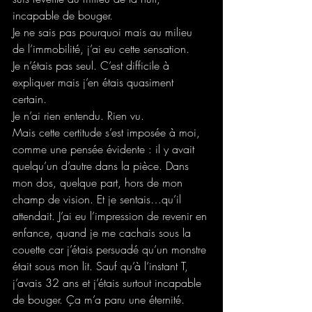
incapable de bouger.
Je ne sais pas pourquoi mais au milieu 
de l’immobilité, j’ai eu cette sensation.
Je n’étais pas seul. C’est difficile à 
expliquer mais j’en étais quasiment 
certain.
Je n’ai rien entendu. Rien vu.
Mais cette certitude s’est imposée à moi, 
comme une pensée évidente : il y avait 
quelqu’un d’autre dans la pièce. Dans 
mon dos, quelque part, hors de mon 
champ de vision.
Et je sentais…qu’il 
attendait. J’ai eu l’impression de revenir en 
enfance, quand je me cachais sous la 
couette car j’étais persuadé qu’un monstre 
était sous mon lit. Sauf qu’à l’instant T, 
j’avais 32 ans et j’étais surtout incapable 
de bouger. Ça m’a paru une éternité.