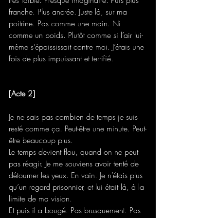
très faible. Presque imaginaire. Puis plus 
franche. Plus ancrée. Juste là, sur ma 
poitrine. Pas comme une main. Ni 
comme un poids. Plutôt comme si l’air lui-
même s’épaississait contre moi. J’étais une 
fois de plus impuissant et terrifié.
[Acte 2]
Je ne sais pas combien de temps je suis 
resté comme ça. Peut-être une minute. Peut-
être beaucoup plus. 
Le temps devient flou, quand on ne peut 
pas réagir. Je me souviens avoir tenté de 
détourner les yeux. En vain. Je n’étais plus 
qu’un regard prisonnier, et lui était là, à la 
limite de ma vision.
Et puis il a bougé. Pas brusquement. Pas 