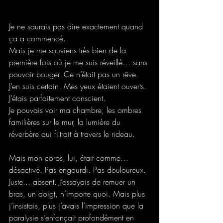
Je ne saurais pas dire exactement quand 
ça a commencé.
Mais je me souviens très bien de la 
première fois où je me suis réveillé… sans 
pouvoir bouger. Ce n’était pas un rêve. 
J’en suis certain. Mes yeux étaient ouverts. 
J’étais parfaitement conscient.
Je pouvais voir ma chambre, les ombres 
familières sur le mur, la lumière du 
réverbère qui filtrait à travers le rideau.
Mais mon corps, lui, était comme… 
désactivé. Pas engourdi. Pas douloureux. 
Juste... absent. J’essayais de remuer un 
bras, un doigt, n’importe quoi. Mais plus 
j’insistais, plus j’avais l’impression que la 
paralysie s’enfonçait profondément en 