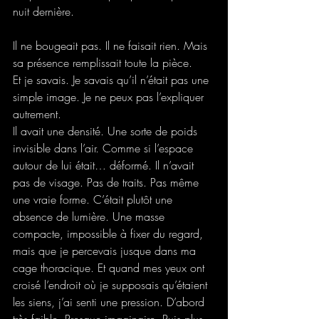
nuit dernière.
Il ne bougeait pas. Il ne faisait rien. Mais 
sa présence remplissait toute la pièce.
Et je savais. Je savais qu’il n’était pas une 
simple image. Je ne peux pas l’expliquer 
autrement.
Il avait une densité. Une sorte de poids 
invisible dans l’air. Comme si l’espace 
autour de lui était… déformé. Il n’avait 
pas de visage. Pas de traits. Pas même 
une vraie forme. C’était plutôt une 
absence de lumière. Une masse 
compacte, impossible à fixer du regard, 
mais que je percevais jusque dans ma 
cage thoracique. Et quand mes yeux ont 
croisé l’endroit où je supposais qu’étaient 
les siens, j’ai senti une pression. D’abord 