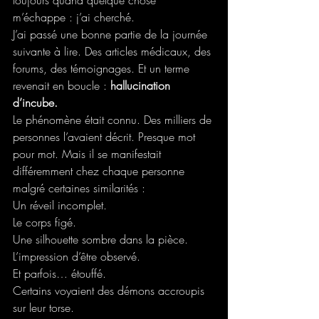
toujours quand quelque chose 
m’échappe : j’ai cherché. 
J’ai passé une bonne partie de la journée 
suivante à lire. Des articles médicaux, des 
forums, des témoignages. Et un terme 
revenait en boucle : 
hallucination 
d’incube.
Le phénomène était connu. Des milliers de 
personnes l’avaient décrit. Presque mot 
pour mot. Mais il se manifestait 
différemment chez chaque personne 
malgré certaines similarités :
Un réveil incomplet.
Le corps figé.
Une silhouette sombre dans la pièce.
L’impression d’être observé.
Et parfois… étouffé.
Certains voyaient des démons accroupis 
sur leur torse.