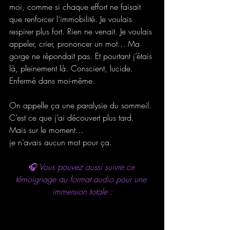
moi, comme si chaque effort ne faisait 
que renforcer l’immobilité. Je voulais 
respirer plus fort. Rien ne venait. Je voulais 
appeler, crier, prononcer un mot... Ma 
gorge ne répondait pas. Et pourtant j’étais 
là, pleinement là. Conscient, lucide. 
Enfermé dans moi-même.
On appelle ça une paralysie du sommeil. 
C’est ce que j’ai découvert plus tard. 
Mais sur le moment…
je n’avais aucun mot pour ça.
🎧 Vous pouvez aussi suivre ce 
témoignage au format audio pour une 
immersion totale :