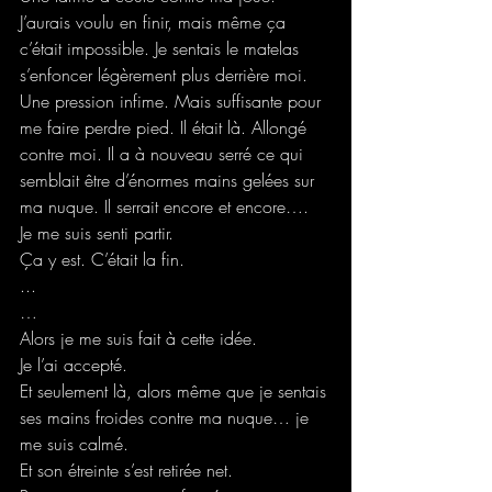
J’aurais voulu en finir, mais même ça 
c’était impossible. Je sentais le matelas 
s’enfoncer légèrement plus derrière moi. 
Une pression infime. Mais suffisante pour 
me faire perdre pied. Il était là. Allongé 
contre moi. Il a à nouveau serré ce qui 
semblait être d’énormes mains gelées sur 
ma nuque. Il serrait encore et encore….
Je me suis senti partir.
Ça y est. C’était la fin.
...
…
Alors je me suis fait à cette idée.
Je l’ai accepté.
Et seulement là, alors même que je sentais 
ses mains froides contre ma nuque… je 
me suis calmé.
Et son étreinte s’est retirée net.