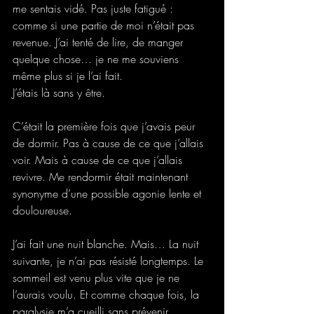
me sentais vidé. Pas juste fatigué : 
comme si une partie de moi n’était pas 
revenue. J’ai tenté de lire, de manger 
quelque chose… je ne me souviens 
même plus si je l’ai fait.
J’étais là sans y être.
C’était la première fois que j’avais peur 
de dormir. Pas à cause de ce que j’allais 
voir. Mais à cause de ce que j’allais 
revivre. Me rendormir était maintenant 
synonyme d’une possible agonie lente et 
douloureuse.
J’ai fait une nuit blanche. Mais… La nuit 
suivante, je n’ai pas résisté longtemps. Le 
sommeil est venu plus vite que je ne 
l’aurais voulu. Et comme chaque fois, la 
paralysie m’a cueilli sans prévenir.