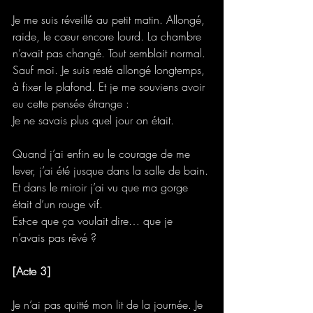
Je me suis réveillé au petit matin. Allongé, 
raide, le cœur encore lourd. La chambre 
n’avait pas changé. Tout semblait normal. 
Sauf moi. Je suis resté allongé longtemps, 
à fixer le plafond. Et je me souviens avoir 
eu cette pensée étrange :
Je ne savais plus quel jour on était.
Quand j’ai enfin eu le courage de me 
lever, j’ai été jusque dans la salle de bain.
Et dans le miroir j’ai vu que ma gorge 
était d’un rouge vif.
Est-ce que ça voulait dire… que je 
n’avais pas rêvé ?
[Acte 3]
Je n’ai pas quitté mon lit de la journée. Je 