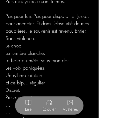
Puis mes yeux se sont fermés.
Pas pour fuir. Pas pour disparaître. Juste… 
pour accepter. Et dans l’obscurité de mes 
paupières, le souvenir est revenu. Entier. 
Sans violence. 
Le choc.
La lumière blanche.
Le froid du métal sous mon dos.
Les voix paniquées.
Un rythme lointain.
Et ce bip… régulier.
Discret.
Presque apaisant.
...
Lire
Écouter
Mystères
...
Et puis plus rien.
Plus de lit.
Plus de chambre.