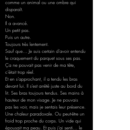
comme un animal ou une ombre qui 
disparaît.
Non.
Il a avancé.
Un petit pas.
Puis un autre.
Toujours très lentement.
Sauf que… Je suis certain d’avoir entendu 
le craquement du parquet sous ses pas. 
Ça ne pouvait pas venir de ma tête, 
c’était trop réel.
Et en s’approchant, il a tendu les bras 
devant lui. Il s’est arrêté juste au bord du 
lit. Ses bras toujours tendus. Ses mains à 
hauteur de mon visage. Je ne pouvais 
pas les voir, mais je sentais leur présence. 
Une chaleur paradoxale. Ou peut-être un 
froid trop proche du corps. Un vide qui 
épousait ma peau. Et puis j’ai senti… le 