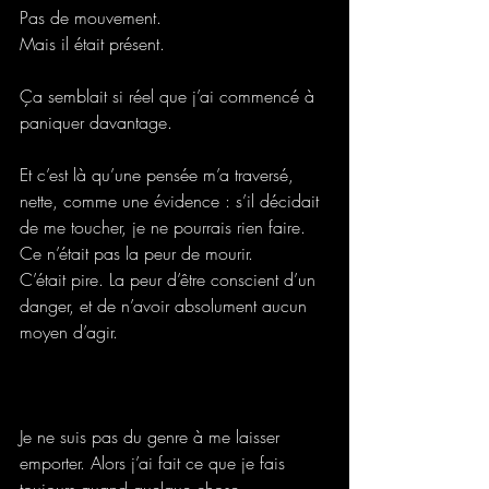
Pas de mouvement.
Mais il était présent.
Ça semblait si réel que j’ai commencé à 
paniquer davantage.
Et c’est là qu’une pensée m’a traversé, 
nette, comme une évidence : s’il décidait 
de me toucher, je ne pourrais rien faire. 
Ce n’était pas la peur de mourir.
C’était pire. La peur d’être conscient d’un 
danger, et de n’avoir absolument aucun 
moyen d’agir.
Je ne suis pas du genre à me laisser 
emporter. Alors j’ai fait ce que je fais 