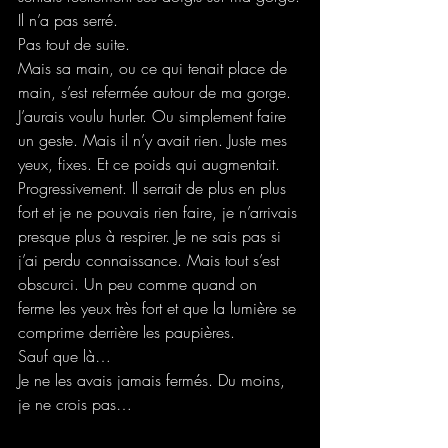
Il n’a pas serré.
Pas tout de suite.
Mais sa main, ou ce qui tenait place de 
main, s’est refermée autour de ma gorge.
J’aurais voulu hurler. Ou simplement faire 
un geste. Mais il n’y avait rien. Juste mes 
yeux, fixes. Et ce poids qui augmentait. 
Progressivement. Il serrait de plus en plus 
fort et je ne pouvais rien faire, je n’arrivais 
presque plus à respirer. Je ne sais pas si 
j’ai perdu connaissance. Mais tout s’est 
obscurci. Un peu comme quand on 
ferme les yeux très fort et que la lumière se 
comprime derrière les paupières. 
Sauf que là…
Je ne les avais jamais fermés. Du moins, 
je ne crois pas…