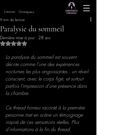
Chroniques+
S'abonner
9 min de lecture
Paralysie du sommeil
Dernière mise à jour :
28 avr.
Noté NaN étoiles sur 5.
La paralysie du sommeil est souvent 
décrite comme l’une des expériences 
nocturnes les plus angoissantes : un réveil 
conscient, avec le corps figé, et surtout 
parfois l'impression d’une présence dans 
la chambre.
Ce thread horreur raconté à la première 
personne met en scène un témoignage 
inspiré de ces sensations réelles. Plus 
d'informations à la fin du thread.