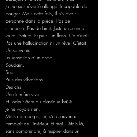
Je me suis réveillé allongé. Incapable de 
bouger. Mais cette fois, il n’y avait 
personne dans la pièce. Pas de 
silhouette. Pas de bruit. Juste un silence… 
lourd. Saturé. Et puis, un flash. Ce n’était 
Pas une hallucination ni un rêve. C’était 
Un souvenir.
La sensation d’un choc.
Soudain.
Sec.
Puis des vibrations.
Des cris.
Une lumière vive.
Et l’odeur âcre du plastique brûlé.
Je ne voyais rien.
Mais mon corps, lui, s’en souvenait. Il 
tremblait de l’intérieur. Et moi, j’étais là, 
sans comprendre, à respirer dans un 