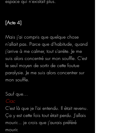
espace qui n’existait plus.
[Acte 4]
Mais j’ai compris que quelque chose 
n’allait pas. Parce que d’habitude, quand 
j’arrive à me calmer, tout s’arrête. Je me 
suis alors concentré sur mon souffle. C’est 
le seul moyen de sortir de cette foutue 
paralysie. Je me suis alors concentrer sur 
mon souffle.
Sauf que…
Crac
C’est là que je l’ai entendu. Il était revenu. 
Ça y est cette fois tout était perdu. J’allais 
mourir… je crois que j’aurais préféré 
mourir.