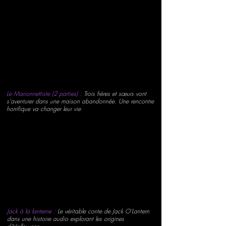
Le Marionnettiste (2 parties) :
Trois frères et sœurs vont
s'aventurer dans une maison abandonnée. Une rencontre
horrifique va changer leur vie
Jack à la lanterne :
Le véritable conte de Jack O'Lantern
dans une histoire audio explorant les origines