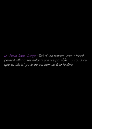
Le Voisin Sans Visage:
Tiré d'une histoire vraie : Noah
pensait offrir à ses enfants une vie paisible… jusqu’à ce
que sa fille lui parle de cet homme à la fenêtre.