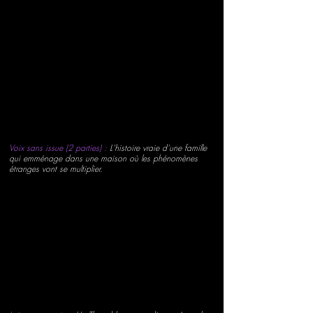
Voix sans issue (2 parties) :
L'histoire vraie d'une famille
qui emménage dans une maison où les phénomènes
étranges vont se multiplier.