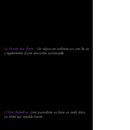
La Marée des Âmes :
Un séjour en solitaire sur une île va
s'agrémenter d'une rencontre surnaturelle
L'Hôtel Belle-Rive:
Une journaliste va faire un arrêt dans
un hôtel qui semble hanté