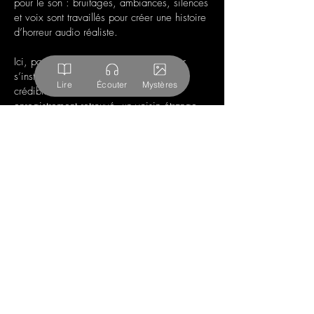
pour le son : bruitages, ambiances, silences
et voix sont travaillés pour créer une histoire
d’horreur audio réaliste.
Ici, pas de jumpscares gratuits. La peur
s’installe lentement, à partir de situations
Lire
Écouter
Mystères
crédibles : une maison isolée, un
enregistrement retrouvé, un voisin étrange…
Le but n’est pas seulement de faire sursauter,
mais de proposer un podcast qui fait peur
tout en restant plausible, cohérent et
immersif.
Toutes nos histoires audios d'horreur
Threads d’horreur à écouter et
histoires courtes : une porte
d’entrée idéale