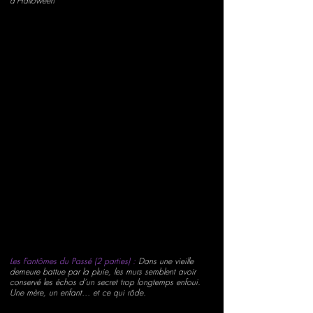
d'Halloween
Les Fantômes du Passé (2 parties) :
Dans une vieille
demeure battue par la pluie, les murs semblent avoir
conservé les échos d’un secret trop longtemps enfoui.
Une mère, un enfant… et ce qui rôde.