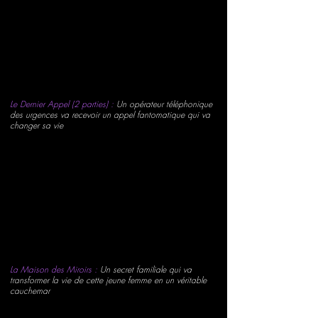
Le Dernier Appel (2 parties) :
Un opérateur téléphonique
des urgences va recevoir un appel fantomatique qui va
changer sa vie
La Maison des Miroirs :
Un secret familiale qui va
transformer la vie de cette jeune femme en un véritable
cauchemar