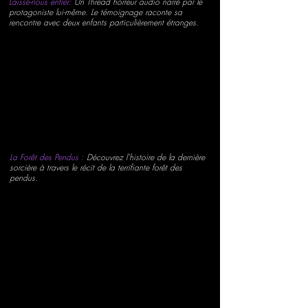
Laisse-nous entrer:
Un Thread horreur audio narré par le
protagoniste lui-même. Le témoignage raconte sa
rencontre avec deux enfants particulièrement étranges.
La Forêt des Pendus :
Découvrez l'histoire de la dernière
sorcière à travers le récit de la terrifiante forêt des
pendus.