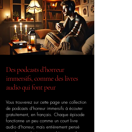
Des podcasts d’horreur
immersifs, comme des livres
audio qui font peur
Vous trouverez sur cette page une collection
de podcasts d’horreur immersifs à écouter
gratuitement, en français. Chaque épisode
fonctionne un peu comme un court livre
audio d’horreur, mais entièrement pensé