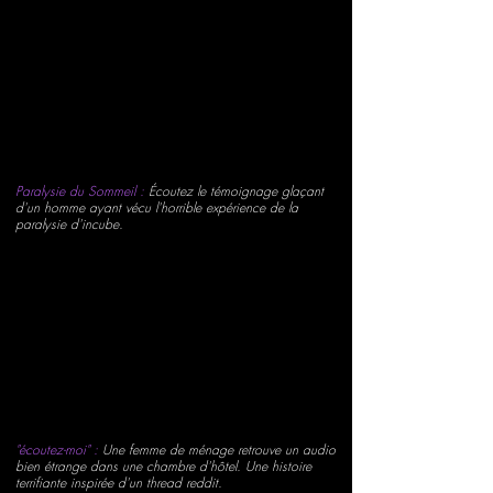
Paralysie du Sommeil :
Écoutez le témoignage glaçant
d'un homme ayant vécu l'horrible expérience de la
paralysie d'incube.
"écoutez-moi" :
Une femme de ménage retrouve un audio
bien étrange dans une chambre d'hôtel. Une histoire
terrifiante inspirée d'un thread reddit.