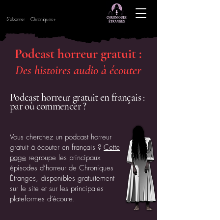
Chroniques+
S'abonner
Podcast horreur gratuit :
Des histoires audio à écouter
Podcast horreur gratuit en français :
par où commencer ?
Vous cherchez un podcast horreur
gratuit à écouter en français ?
Cette
page
regroupe les principaux
épisodes d’horreur de Chroniques
Étranges, disponibles gratuitement
sur le site et sur les principales
plateformes d’écoute.