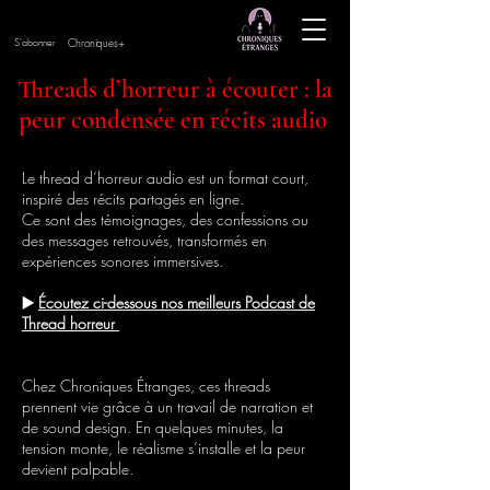
Chroniques+
S'abonner
Threads d’horreur à écouter : la
peur condensée en récits audio
Le thread d’horreur audio est un format court,
inspiré des récits partagés en ligne.
Ce sont des témoignages, des confessions ou
des messages retrouvés, transformés en
expériences sonores immersives.
▶️
É​
coutez ci-dessous nos meilleurs Podcast de
Thread horreur
Chez Chroniques Étranges, ces threads
prennent vie grâce à un travail de narration et
de sound design. En quelques minutes, la
tension monte, le réalisme s’installe et la peur
devient palpable.