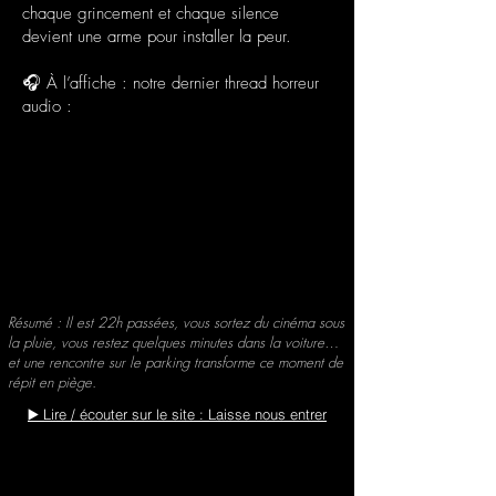
chaque grincement et chaque silence
devient une arme pour installer la peur.
🎧 À l’affiche : notre dernier thread horreur
audio :
Résumé : Il est 22h passées, vous sortez du cinéma sous
la pluie, vous restez quelques minutes dans la voiture…
et une rencontre sur le parking transforme ce moment de
répit en piège.
▶️ Lire / écouter sur le site : Laisse nous entrer