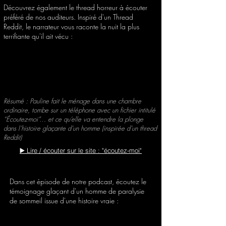
Découvrez également le thread horreur à écouter
préféré de nos auditeurs. Inspiré d'un Thread
Reddit, le narrateur vous raconte la nuit la plus
terrifiante qu'il ait vécu :
Résumé : Pauline fait le ménage dans une chambre
ordinaire, tombe sur un téléphone avec un fichier intitulé
“Écoutez-moi”… et ce qu’elle va entendre la plonge
dans l’histoire glaçante d’un homme (inspirée d’un thread
Reddit)
▶️ Lire / écouter sur le site : "écoutez-moi"
Dans cet épisode de notre podcast, écoutez le
témoignage glaçant d'un homme de paralysie
de sommeil issue d'une histoire vraie :