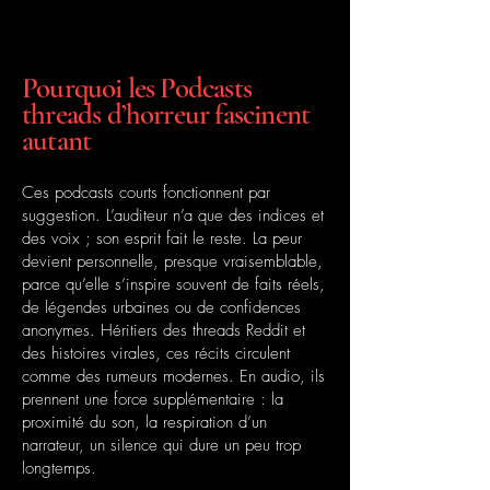
Pourquoi les Podcasts
threads d’horreur fascinent
autant
Ces podcasts courts fonctionnent par
suggestion. L’auditeur n’a que des indices et
des voix ; son esprit fait le reste. La peur
devient personnelle, presque vraisemblable,
parce qu’elle s’inspire souvent de faits réels,
de légendes urbaines ou de confidences
anonymes. Héritiers des threads Reddit et
des histoires virales, ces récits circulent
comme des rumeurs modernes. En audio, ils
prennent une force supplémentaire : la
proximité du son, la respiration d’un
narrateur, un silence qui dure un peu trop
longtemps.