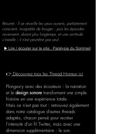
Résumé : Il se réveille les yeux ouverts, parfaitement
conscient, incapable de bouger ; puis les épisodes
reviennent, durent plus longtemps, et une certitude
s’installe : il n’est peut-être pas seul.
▶️ Lire / écouter sur le site : Paralysie du Sommeil
👉
Découvrez tous les Thread Horreur ici
Plongez-y avec des écouteurs : la narration
et le
design sonore
transforment une simple
histoire en une expérience totale.
Mais ce n’est pas tout : retrouvez également
dans notre catalogue d’autres threads
adaptés, chacun pensé pour recréer
l’intensité d’un fil Twitter, mais avec une
dimension supplémentaire : le son.