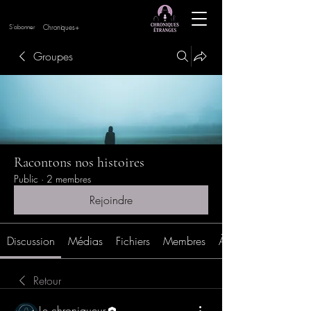
Chroniques+
S'abonner
Groupes
Racontons nos histoires
Public
·
2 membres
Rejoindre
Discussion
Médias
Fichiers
Membres
À propos
Retour
Le chroniqueur