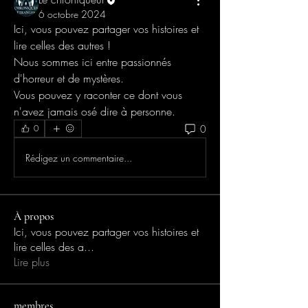
6 octobre 2024
Ici, vous pouvez partager vos histoires et 
lire celles des autres ! 
Nous sommes ici entre passionnés 
d'horreur et de mystères.
Vous pouvez y raconter ce dont vous 
n'avez jamais osé dire à personne.
0
0
Rédigez un commentaire...
À propos
Ici, vous pouvez partager vos histoires et
lire celles des a
...
Lire plus
membres