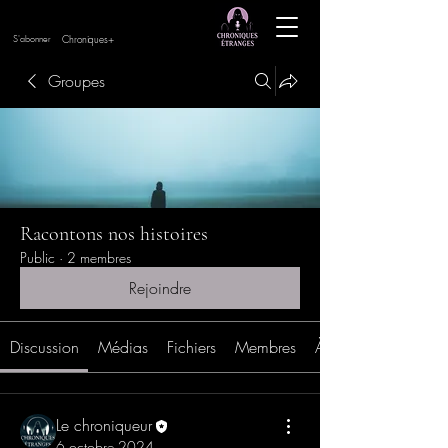
Chroniques+
S'abonner
Groupes
Racontons nos histoires
Public
·
2 membres
Rejoindre
Discussion
Médias
Fichiers
Membres
À propos
Le chroniqueur
6 octobre 2024