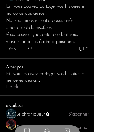
Ici, vous pouvez partager vos histoires et 
lire celles des autres ! 
Nous sommes ici entre passionnés 
d'horreur et de mystères.
Vous pouvez y raconter ce dont vous 
n'avez jamais osé dire à personne.
0
0
À propos
Ici, vous pouvez partager vos histoires et
lire celles des a
...
Lire plus
membres
Le chroniqueur
S'abonner
Striker 5991
S'abonner