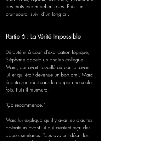
des mots incompréhensibles. Puis, un 
bruit sourd, suivi d’un long cri.
Partie 6 : La Vérité Impossible
Dérouté et à court d’explication logique, 
Stéphane appela un ancien collègue, 
Marc, qui avait travaillé au central avant 
lui et qui était devenue un bon ami. Marc 
écouta son récit sans le couper une seule 
fois. Puis il murmura : 
"Ça recommence." 
Marc lui expliqua qu’il y avait eu d’autres 
opérateurs avant lui qui avaient reçu des 
appels similaires. Tous avaient décrit les 