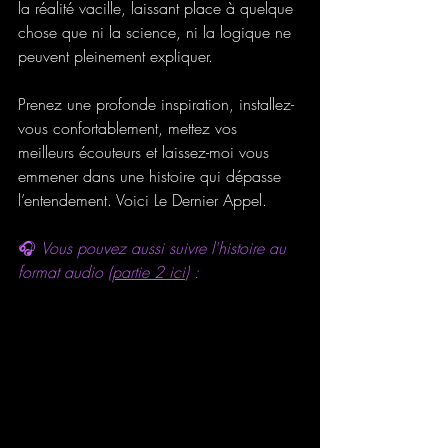
la réalité vacille, laissant place à quelque 
chose que ni la science, ni la logique ne 
peuvent pleinement expliquer. 
Prenez une profonde inspiration, installez-
vous confortablement, mettez vos 
meilleurs écouteurs et laissez-moi vous 
emmener dans une histoire qui dépasse 
l’entendement. Voici Le Dernier Appel.
🎧 
Vous pouvez aussi suivre l'histoire au 
format audio (
partie 2 ici
) :