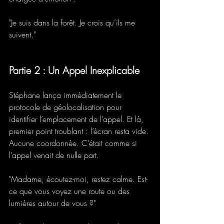
"Je suis dans la forêt. Je crois qu’ils me 
suivent."
Partie 2 : Un Appel Inexplicable
Stéphane lança immédiatement le 
protocole de géolocalisation pour 
identifier l’emplacement de l’appel. Et là, 
premier point troublant : l’écran resta vide. 
Aucune coordonnée. C’était comme si 
l’appel venait de nulle part. 
"Madame, écoutez-moi, restez calme. Est-
ce que vous voyez une route ou des 
lumières autour de vous ?" 