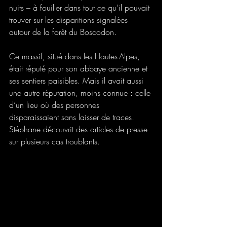
nuits – à fouiller dans tout ce qu’il pouvait 
trouver sur les disparitions signalées 
autour de la forêt du Boscodon. 
Ce massif, situé dans les Hautes-Alpes, 
était réputé pour son abbaye ancienne et 
ses sentiers paisibles. Mais il avait aussi 
une autre réputation, moins connue : celle 
d’un lieu où des personnes 
disparaissaient sans laisser de traces. 
Stéphane découvrit des articles de presse 
sur plusieurs cas troublants. 