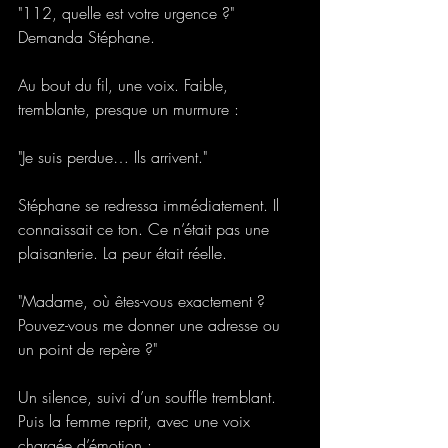
"112, quelle est votre urgence ?" 
Demanda Stéphane.
Au bout du fil, une voix. Faible, 
tremblante, presque un murmure : 
"Je suis perdue… Ils arrivent." 
Stéphane se redressa immédiatement. Il 
connaissait ce ton. Ce n’était pas une 
plaisanterie. La peur était réelle. 
"Madame, où êtes-vous exactement ? 
Pouvez-vous me donner une adresse ou 
un point de repère ?" 
Un silence, suivi d’un souffle tremblant. 
Puis la femme reprit, avec une voix 
chargée d’émotion : 