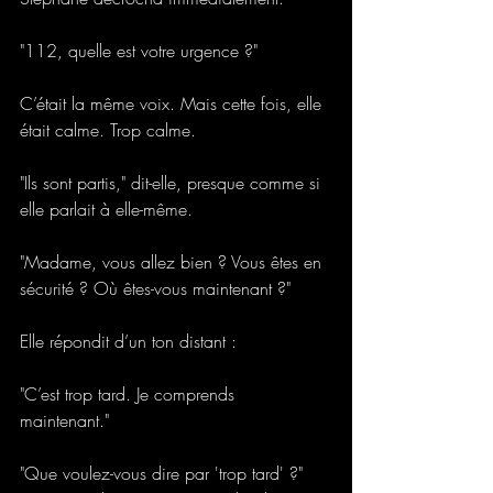
"112, quelle est votre urgence ?" 
C’était la même voix. Mais cette fois, elle 
était calme. Trop calme. 
"Ils sont partis," dit-elle, presque comme si 
elle parlait à elle-même. 
"Madame, vous allez bien ? Vous êtes en 
sécurité ? Où êtes-vous maintenant ?" 
Elle répondit d’un ton distant : 
"C’est trop tard. Je comprends 
maintenant." 
"Que voulez-vous dire par 'trop tard' ?" 