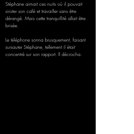
Stéphane aimait ces nuits où il pouvait 
siroter son café et travailler sans être 
dérangé. Mais cette tranquillité allait être 
brisée. 
Le téléphone sonna brusquement, faisant 
sursauter Stéphane, tellement il était 
concentré sur son rapport. Il décrocha. 