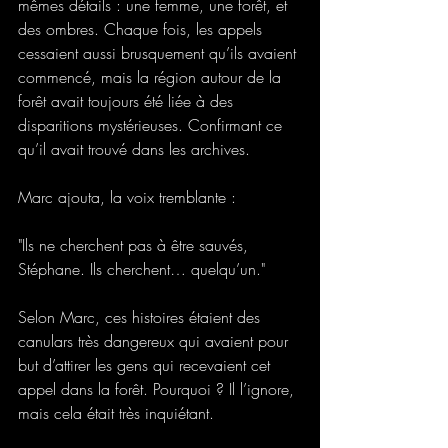
mêmes détails : une femme, une forêt, et 
des ombres. Chaque fois, les appels 
cessaient aussi brusquement qu’ils avaient 
commencé, mais la région autour de la 
forêt avait toujours été liée à des 
disparitions mystérieuses. Confirmant ce 
qu’il avait trouvé dans les archives. 
Marc ajouta, la voix tremblante : 
"Ils ne cherchent pas à être sauvés, 
Stéphane. Ils cherchent… quelqu’un." 
Selon Marc, ces histoires étaient des 
canulars très dangereux qui avaient pour 
but d’attirer les gens qui recevaient cet 
appel dans la forêt. Pourquoi ? Il l’ignore, 
mais cela était très inquiétant. 