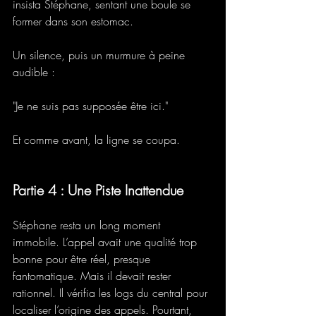
insista Stéphane, sentant une boule se 
former dans son estomac. 
Un silence, puis un murmure à peine 
audible : 
"Je ne suis pas supposée être ici." 
Et comme avant, la ligne se coupa.
Partie 4 : Une Piste Inattendue
Stéphane resta un long moment 
immobile. L’appel avait une qualité trop 
bonne pour être réel, presque 
fantomatique. Mais il devait rester 
rationnel. Il vérifia les logs du central pour 
localiser l’origine des appels. Pourtant, 