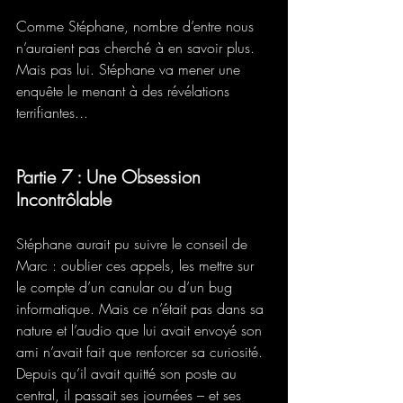
Comme Stéphane, nombre d’entre nous 
n’auraient pas cherché à en savoir plus. 
Mais pas lui. Stéphane va mener une 
enquête le menant à des révélations 
terrifiantes...
Partie 7 : Une Obsession 
Incontrôlable
Stéphane aurait pu suivre le conseil de 
Marc : oublier ces appels, les mettre sur 
le compte d’un canular ou d’un bug 
informatique. Mais ce n’était pas dans sa 
nature et l’audio que lui avait envoyé son 
ami n’avait fait que renforcer sa curiosité. 
Depuis qu’il avait quitté son poste au 
central, il passait ses journées – et ses 