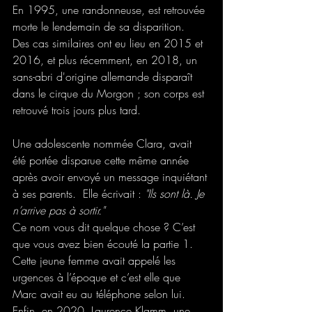
En 1995, une randonneuse, est retrouvée 
morte le lendemain de sa disparition.  
Des cas similaires ont eu lieu en 2015 et 
2016, et plus récemment, en 2018, un 
sans-abri d'origine allemande disparaît 
dans le cirque du Morgon ; son corps est 
retrouvé trois jours plus tard.  
Une adolescente nommée Clara, avait 
été portée disparue cette même année 
après avoir envoyé un message inquiétant 
à ses parents.  Elle écrivait : 
"Ils sont là. Je 
n’arrive pas à sortir."
Ce nom vous dit quelque chose ? C’est 
que vous avez bien écouté la partie 1. 
Cette jeune femme avait appelé les 
urgences à l’époque et c’est elle que 
Marc avait eu au téléphone selon lui. 
Enfin, en 2020, Laurence Klamm, une 