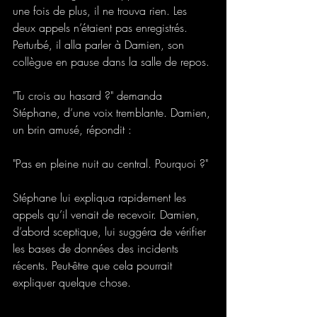
une fois de plus, il ne trouva rien. Les 
deux appels n’étaient pas enregistrés. 
Perturbé, il alla parler à Damien, son 
collègue en pause dans la salle de repos. 
"Tu crois au hasard ?" demanda 
Stéphane, d’une voix tremblante. Damien, 
un brin amusé, répondit : 
"Pas en pleine nuit au central. Pourquoi ?" 
Stéphane lui expliqua rapidement les 
appels qu’il venait de recevoir. Damien, 
d’abord sceptique, lui suggéra de vérifier 
les bases de données des incidents 
récents. Peut-être que cela pourrait 
expliquer quelque chose. 