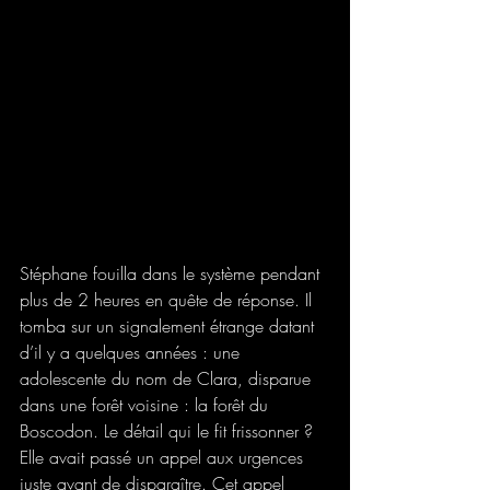
Stéphane fouilla dans le système pendant 
plus de 2 heures en quête de réponse. Il 
tomba sur un signalement étrange datant 
d’il y a quelques années : une 
adolescente du nom de Clara, disparue 
dans une forêt voisine : la forêt du 
Boscodon. Le détail qui le fit frissonner ? 
Elle avait passé un appel aux urgences 
juste avant de disparaître. Cet appel 