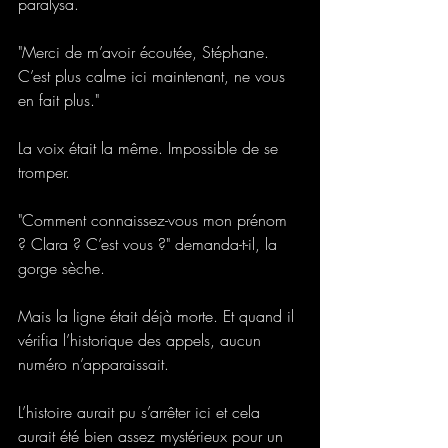
paralysa. 
"Merci de m’avoir écoutée, Stéphane. 
C’est plus calme ici maintenant, ne vous 
en fait plus." 
La voix était la même. Impossible de se 
tromper. 
"Comment connaissez-vous mon prénom 
? Clara ? C’est vous ?" demanda-t-il, la 
gorge sèche. 
Mais la ligne était déjà morte. Et quand il 
vérifia l’historique des appels, aucun 
numéro n’apparaissait. 
L’histoire aurait pu s’arrêter ici et cela 
aurait été bien assez mystérieux pour un 