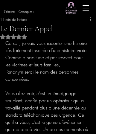
Chroniques+
S'abonner
11 min de lecture
Le Dernier Appel
Noté NaN étoiles sur 5.
Ce soir, je vais vous raconter une histoire 
très fortement inspirée d’une histoire vraie. 
Comme d’habitude et par respect pour 
les victimes et leurs familles, 
j’anonymiserai le nom des personnes 
concernées. 
Vous allez voir, c’est un témoignage 
troublant, confié par un opérateur qui a 
travaillé pendant plus d’une décennie au 
standard téléphonique des urgence. Ce 
qu’il a vécu, c’est le genre d’événement 
qui marque à vie. Un de ces moments où 