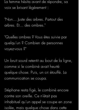
La femme hésita avant de répondre, sa 
voix se brisant légèrement : 
"Non… Juste des arbres. Partout des 
arbres. Et… des ombres." 
"Quelles ombres ? Vous êtes suivie par 
quelqu’un ? Combien de personnes 
voyez-vous ?" 
Un bruit sourd retentit au bout de la ligne, 
comme si le combiné avait heurté 
quelque chose. Puis, un cri étouffé. La 
communication se coupa. 
Stéphane resta figé, le combiné encore 
contre son oreille. Ce n’était pas 
inhabituel qu’un appel se coupe en zone 
isolée, mais quelque chose dans cette 