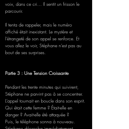
voix, dans ce cri… Il sentit un frisson le 
parcourir. 
Il tenta de rappeler, mais le numéro 
affiché était inexistant. Le mystère et 
l’étrangeté de son appel se renforce. Et 
vous allez le voir, Stéphane n’est pas au 
bout de ses surprises.
Partie 3 : Une Tension Croissante
Pendant les trente minutes qui suivirent, 
Stéphane ne parvint pas à se concentrer. 
L’appel tournait en boucle dans son esprit. 
Qui était cette femme ? Était-elle en 
danger ? Avait-elle été attaquée ? 
Puis, le téléphone sonna à nouveau. 
Stéphane décrocha immédiatement. 