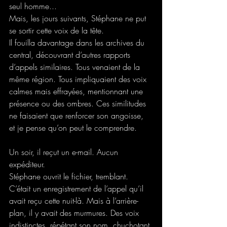
seul homme... 
Mais, les jours suivants, Stéphane ne put 
se sortir cette voix de la tête.  
Il fouilla davantage dans les archives du 
central, découvrant d’autres rapports 
d’appels similaires. Tous venaient de la 
même région. Tous impliquaient des voix 
calmes mais effrayées, mentionnant une 
présence ou des ombres. Ces similitudes 
ne faisaient que renforcer son angoisse, 
et je pense qu’on peut le comprendre. 
Un soir, il reçut un e-mail. Aucun 
expéditeur. 
Stéphane ouvrit le fichier, tremblant. 
C’était un enregistrement de l’appel qu’il 
avait reçu cette nuit-là. Mais à l’arrière-
plan, il y avait des murmures. Des voix 
indistinctes, répétant son nom, chuchotant 