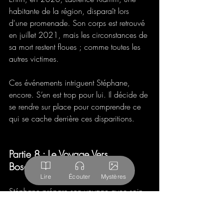
habitante de la région, disparaît lors 
d'une promenade. Son corps est retrouvé 
en juillet 2021, mais les circonstances de 
sa mort restent floues ; comme toutes les 
autres victimes. 
Ces événements intriguent Stéphane, 
encore. S’en est trop pour lui. Il décide de 
se rendre sur place pour comprendre ce 
qui se cache derrière ces disparitions. 
Partie 8 : Le Voyage Vers 
Boscodon
Lire
Écouter
Mystères
Stéphane prépare son voyage avec soin. 
Il emporte une lampe torche, un 
enregistreur audio et des cartes détaillées 