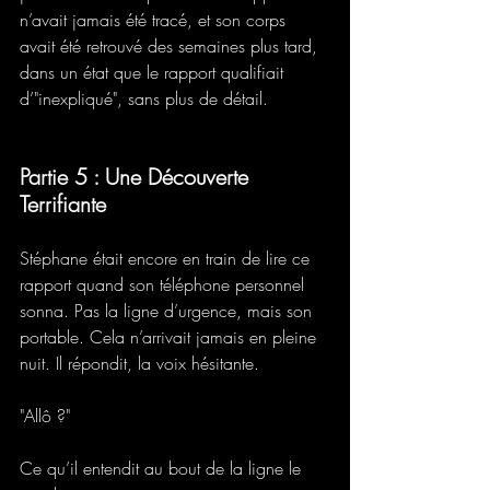
n’avait jamais été tracé, et son corps 
avait été retrouvé des semaines plus tard, 
dans un état que le rapport qualifiait 
d’"inexpliqué", sans plus de détail.
Partie 5 : Une Découverte 
Terrifiante
Stéphane était encore en train de lire ce 
rapport quand son téléphone personnel 
sonna. Pas la ligne d’urgence, mais son 
portable. Cela n’arrivait jamais en pleine 
nuit. Il répondit, la voix hésitante. 
"Allô ?" 
Ce qu’il entendit au bout de la ligne le 