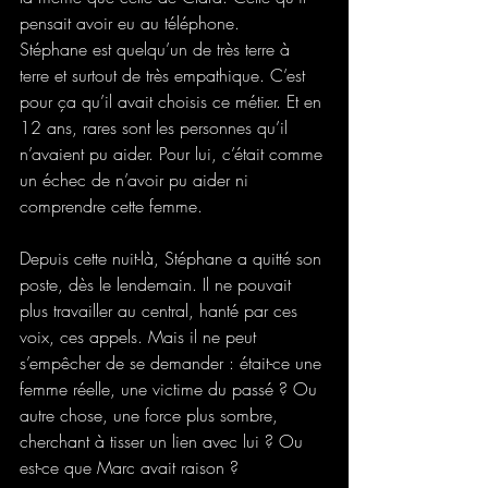
pensait avoir eu au téléphone.
Stéphane est quelqu’un de très terre à 
terre et surtout de très empathique. C’est 
pour ça qu’il avait choisis ce métier. Et en 
12 ans, rares sont les personnes qu’il 
n’avaient pu aider. Pour lui, c’était comme 
un échec de n’avoir pu aider ni 
comprendre cette femme. 
Depuis cette nuit-là, Stéphane a quitté son 
poste, dès le lendemain. Il ne pouvait 
plus travailler au central, hanté par ces 
voix, ces appels. Mais il ne peut 
s’empêcher de se demander : était-ce une 
femme réelle, une victime du passé ? Ou 
autre chose, une force plus sombre, 
cherchant à tisser un lien avec lui ? Ou 
est-ce que Marc avait raison ? 