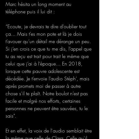
Marc hésita un long moment au 
téléphone puis il lui dit : 
“Ecoute, je devrais te dire d’oublier tout 
ça... Mais t’es mon pote et là je dois 
t’avouer qu’un détail me dérange un peu. 
Si j’en crois ce que tu me dis, l’appel que 
tu as reçu est trait pour trait le même que 
celui que j’ai à l’époque... En 2018, 
lorsque cette pauvre adolescente est 
décédée. Je t’envoie l’audio Stéph’, mais 
après promets moi de passer à autre 
chose s’il te plaît. Notre boulot n’est pas 
facile et malgré nos efforts, certaines 
personnes ne peuvent être sauvées, tu le 
sais”. 
Et en effet, la voix de l'audio semblait être 
la même que celle de Clara. Celle qu'il 