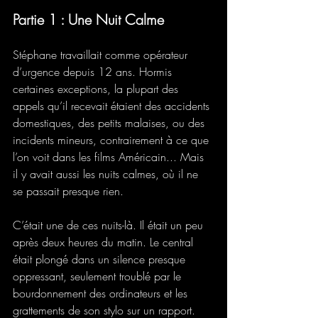
Partie 1 : Une Nuit Calme
Stéphane travaillait comme opérateur 
d’urgence depuis 12 ans. Hormis 
certaines exceptions, la plupart des 
appels qu’il recevait étaient des accidents 
domestiques, des petits malaises, ou des 
incidents mineurs, contrairement à ce que 
l’on voit dans les films Américain... Mais 
il y avait aussi les nuits calmes, où il ne 
se passait presque rien. 
C’était une de ces nuits-là. Il était un peu 
après deux heures du matin. Le central 
était plongé dans un silence presque 
oppressant, seulement troublé par le 
bourdonnement des ordinateurs et les 
grattements de son stylo sur un rapport. 