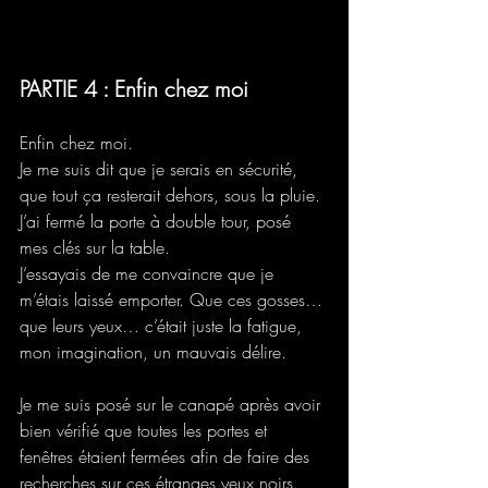
PARTIE 4 : Enfin chez moi
Enfin chez moi.
Je me suis dit que je serais en sécurité, 
que tout ça resterait dehors, sous la pluie.
J’ai fermé la porte à double tour, posé 
mes clés sur la table.
J’essayais de me convaincre que je 
m’étais laissé emporter. Que ces gosses… 
que leurs yeux… c’était juste la fatigue, 
mon imagination, un mauvais délire.
Je me suis posé sur le canapé après avoir 
bien vérifié que toutes les portes et 
fenêtres étaient fermées afin de faire des 
recherches sur ces étranges yeux noirs.