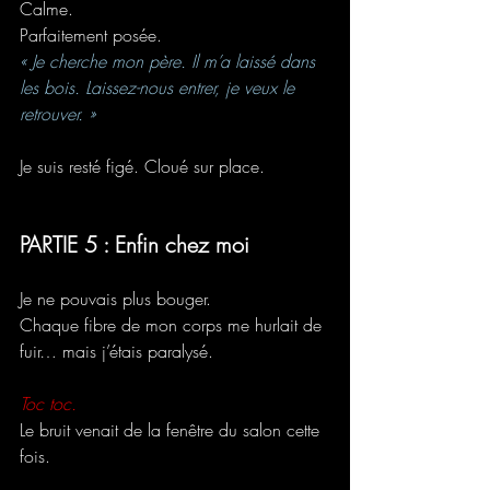
Calme. 
Parfaitement posée.
« Je cherche mon père. Il m’a laissé dans 
les bois. Laissez-nous entrer, je veux le 
retrouver. »
Je suis resté figé. Cloué sur place.
PARTIE 5 : Enfin chez moi
Je ne pouvais plus bouger.
Chaque fibre de mon corps me hurlait de 
fuir… mais j’étais paralysé.
Toc toc.
Le bruit venait de la fenêtre du salon cette 
fois.