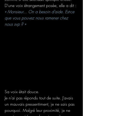
D’une voix étrangement posée, elle a dit :
« Monsieur… On a besoin d’aide. Est-ce 
que vous pouvez nous ramener chez 
nous svp ? »
Sa voix était douce.
Je n’ai pas répondu tout de suite. J’avais 
un mauvais pressentiment, je ne sais pas 
pourquoi. Malgré leur proximité, je ne 