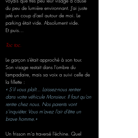
voyais que très peu leur visage à cause 
du peu de lumière environnant. J’ai juste 
jeté un coup d’œil autour de moi. Le 
parking était vide. Absolument vide.
Et puis…
Toc toc.
Le garçon s’était approché à son tour. 
Son visage restait dans l’ombre du 
lampadaire, mais sa voix a suivi celle de 
la fillette :
« S’il vous plaît... Laissez-nous rentrer 
dans votre véhicule Monsieur. Il faut qu’on 
rentre chez nous. Nos parents vont 
s’inquiéter. Vous m’avez l’air d’être un 
brave homme.»
Un frisson m’a traversé l’échine. Quel 