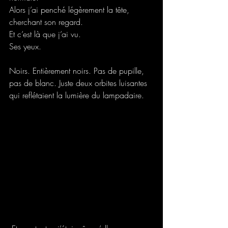
Alors j’ai penché légèrement la tête, 
cherchant son regard.
Et c’est là que j’ai vu.
Ses yeux.
Noirs. Entièrement noirs. Pas de pupille, 
pas de blanc. Juste deux orbites luisantes 
qui reflétaient la lumière du lampadaire.