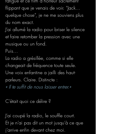
fatigue et ce film d’horreur sacrément 
flippant que je venais de voir. “Jack... 
quelque chose”, je ne me souviens plus 
du nom exact.
J’ai allumé la radio pour briser le silence 
et faire retomber la pression avec une 
musique ou un fond. 
Puis…
La radio a grésillée, comme si elle 
changeait de fréquence toute seule.
Une voix enfantine a jailli des haut-
parleurs. Claire. Distincte :
« Il te suffit de nous laisser entrer.»
C’était quoi ce délire ?
J’ai coupé la radio, le souffle court.
Et je n’ai pas dit un mot jusqu’à ce que 
j’arrive enfin devant chez moi.