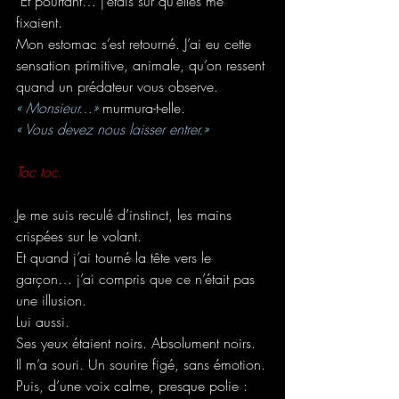
 Et pourtant… j’étais sûr qu’elles me 
fixaient.
Mon estomac s’est retourné. J’ai eu cette 
sensation primitive, animale, qu’on ressent 
quand un prédateur vous observe.
« Monsieur…» 
murmura-t-elle.
« Vous devez nous laisser entrer.»
Toc toc.
Je me suis reculé d’instinct, les mains 
crispées sur le volant.
Et quand j’ai tourné la tête vers le 
garçon… j’ai compris que ce n’était pas 
une illusion.
Lui aussi.
Ses yeux étaient noirs. Absolument noirs.
Il m’a souri. Un sourire figé, sans émotion.
Puis, d’une voix calme, presque polie :