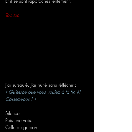
Et il se sont rapprochés lentement.
Toc toc.
J’ai sursauté. J’ai hurlé sans réfléchir :
« Qu’est-ce que vous voulez à la fin ?! 
Cassez-vous ! »
Silence.
Puis une voix. 
Celle du garçon. 