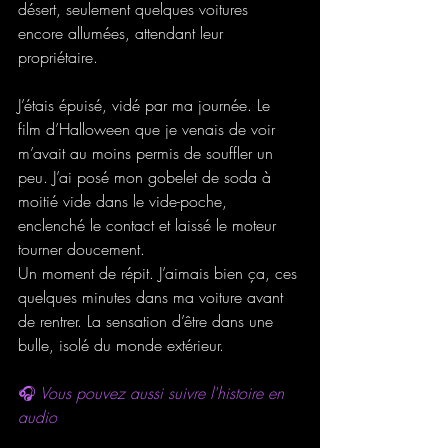
désert, seulement quelques voitures 
encore allumées, attendant leur 
propriétaire.
J’étais épuisé, vidé par ma journée. Le 
film d’Halloween que je venais de voir 
m’avait au moins permis de souffler un 
peu. J’ai posé mon gobelet de soda à 
moitié vide dans le vide-poche, 
enclenché le contact et laissé le moteur 
tourner doucement. 
Un moment de répit. J’aimais bien ça, ces 
quelques minutes dans ma voiture avant 
de rentrer. La sensation d’être dans une 
bulle, isolé du monde extérieur.
🎧
 Vous pouvez aussi suivre l'histoire en 
audio