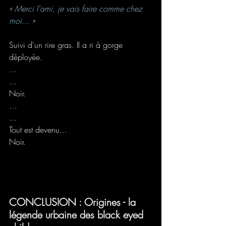
« Merci l'ami, je vais faire comme chez 
moi... »
Suivi d'un rire gras. Il a ri à gorge 
déployée.
…
...
Noir.
…
...
Tout est devenu... 
Noir.
CONCLUSION : Origines - la 
légende urbaine des black eyed 