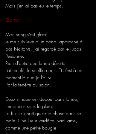
Mais j’en ai pas eu le temps. 
Toc toc.
Mon sang s’est glacé.
Je me suis levé d’un bond, approché à 
pas hésitants. J’ai regardé par le judas.
Personne.
Rien d’autre que la rue déserte.
J’ai reculé, le souffle court. Et c’est à ce 
moment-là que je l’ai vu.
Par la fenêtre du salon.
Deux silhouettes, debout dans la rue, 
immobiles sous la pluie.
La fillette tenait quelque chose dans sa 
main. Une lueur verdâtre, vacillante, 
comme une petite bougie.