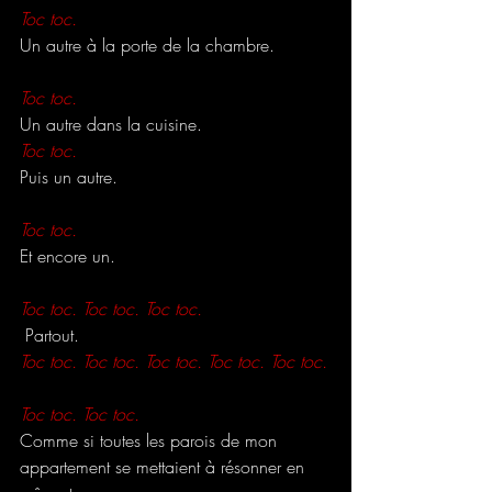
Toc toc.
Un autre à la porte de la chambre.
Toc toc.
Un autre dans la cuisine.
Toc toc.
Puis un autre. 
Toc toc.
Et encore un.
Toc toc. Toc toc. Toc toc.
 Partout.
Toc toc. Toc toc. Toc toc. Toc toc. Toc toc.
Toc toc. Toc toc.
Comme si toutes les parois de mon 
appartement se mettaient à résonner en 