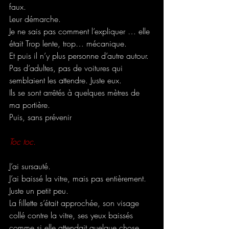
faux.
Leur démarche. 
Je ne sais pas comment l’expliquer … elle 
était Trop lente, trop… mécanique.
Et puis il n’y plus personne d’autre autour. 
Pas d’adultes, pas de voitures qui 
semblaient les attendre. Juste eux.
Ils se sont arrêtés à quelques mètres de 
ma portière.
Puis, sans prévenir
Toc toc.
J’ai sursauté. 
J’ai baissé la vitre, mais pas entièrement. 
Juste un petit peu.
La fillette s’était approchée, son visage 
collé contre la vitre, ses yeux baissés 
comme si elle attendait quelque chose.