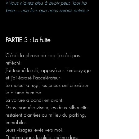
« Vous n’avez plus à avoir peur. Tout ira 
bien… une fois que nous serons entrés.»
PARTIE 3 : La fuite
C’était la phrase de trop. Je n’ai pas 
réfléchi.
J’ai tourné la clé, appuyé sur l’embrayage 
et j’ai écrasé l’accélérateur.
Le moteur a rugi, les pneus ont crissé sur 
le bitume humide.
La voiture a bondi en avant.
Dans mon rétroviseur, les deux silhouettes 
restaient plantées au milieu du parking, 
immobiles.
Leurs visages levés vers moi.
Et même dans la pluie, même dans 