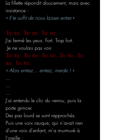
La fillette répondit doucement, mais avec 
insistance :
« Il te suffit de nous laisser entrer.»
Toc toc. Toc toc. Toc toc.
J’ai fermé les yeux. Fort. Trop fort.
 Je ne voulais pas voir.
Toc toc. Toc toc. Toc toc. Toc toc. Toc 
toc. Toc toc.
« Alors entrez… entrez, merde ! »
...
...
...
J'ai entendu le clic du verrou, puis la 
porte grincer.
Des pas lourd se sont rapprochés.
Puis une voix rauque, qui n'avait rien 
d'une voix d'enfant, m'a murmuré à 
l'oreille :