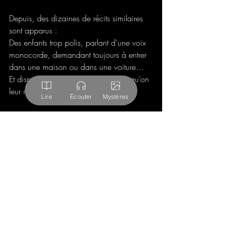
Depuis, des dizaines de récits similaires 
sont apparus :
Des enfants trop polis, parlant d’une voix 
monocorde, demandant toujours à entrer 
dans une maison ou dans une voiture…
Et disparaissant mystérieusement lorsqu’on 
leur refuse... Ou pas.
Lire
Écouter
Mystères
Certains pensent qu’il ne s’agit que d’un 
mythe internet, une invention virale 
amplifiée par la peur collective.
D’autres rapprochent ces témoignages 
d’histoires beaucoup plus anciennes :
Les changelings du folklore européen, ou 
encore les revenants qui, comme les 
vampires, ne peuvent franchir un seuil 
sans invitation.