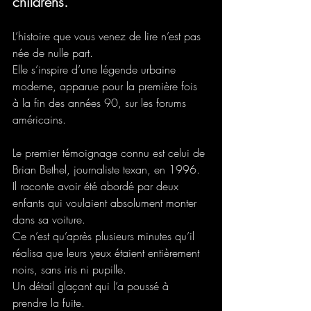
childrens.
L’histoire que vous venez de lire n’est pas 
née de nulle part.
Elle s’inspire d’une légende urbaine 
moderne, apparue pour la première fois 
à la fin des années 90, sur les forums 
américains.
Le premier témoignage connu est celui de 
Brian Bethel, journaliste texan, en 1996.
Il raconte avoir été abordé par deux 
enfants qui voulaient absolument monter 
dans sa voiture.
Ce n’est qu’après plusieurs minutes qu’il 
réalisa que leurs yeux étaient entièrement 
noirs, sans iris ni pupille.
Un détail glaçant qui l’a poussé à 
prendre la fuite.