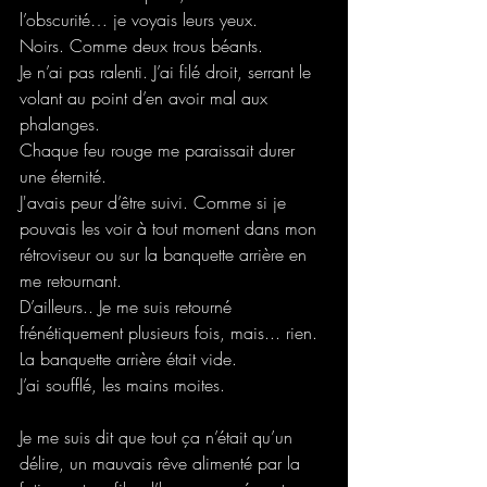
l’obscurité… je voyais leurs yeux.
Noirs. Comme deux trous béants.
Je n’ai pas ralenti. J’ai filé droit, serrant le 
volant au point d’en avoir mal aux 
phalanges.
Chaque feu rouge me paraissait durer 
une éternité. 
J'avais peur d’être suivi. Comme si je 
pouvais les voir à tout moment dans mon 
rétroviseur ou sur la banquette arrière en 
me retournant.
D’ailleurs.. Je me suis retourné 
frénétiquement plusieurs fois, mais... rien.
La banquette arrière était vide.
J’ai soufflé, les mains moites.
Je me suis dit que tout ça n’était qu’un 
délire, un mauvais rêve alimenté par la 