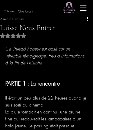
Chroniques+
S'abonner
7 min de lecture
Laisse Nous Entrer
Noté NaN étoiles sur 5.
Ce Thread horreur est basé sur un 
véritable témoignage. Plus d'informations 
à la fin de l'histoire.
PARTIE 1 : La rencontre
Il était un peu plus de 22 heures quand je 
suis sorti du cinéma.
La pluie tombait en continu, une bruine 
fine qui recouvrait les lampadaires d’un 
halo jaune. Le parking était presque 