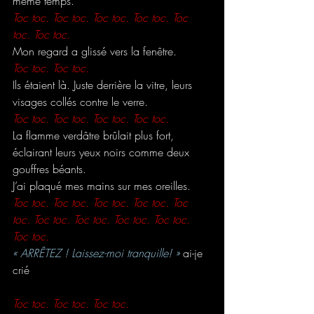
même temps.
Toc toc. Toc toc. Toc toc. Toc toc. Toc 
toc. Toc toc.
Mon regard a glissé vers la fenêtre.
Toc toc. Toc toc.
Ils étaient là. Juste derrière la vitre, leurs 
visages collés contre le verre.
Toc toc. Toc toc. Toc toc. Toc toc.
La flamme verdâtre brûlait plus fort, 
éclairant leurs yeux noirs comme deux 
gouffres béants.
J’ai plaqué mes mains sur mes oreilles.
Toc toc. Toc toc. Toc toc. Toc toc. Toc 
toc. Toc toc. Toc toc. Toc toc. Toc toc. 
Toc toc.
« ARRÊTEZ ! Laissez-moi tranquille! » 
ai-je 
crié
Toc toc. Toc toc. Toc toc.