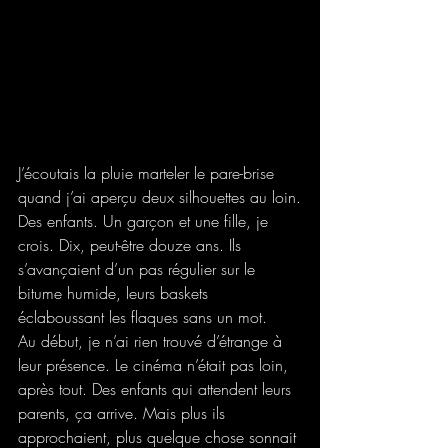
J’écoutais la pluie marteler le pare-brise 
quand j’ai aperçu deux silhouettes au loin.
Des enfants. Un garçon et une fille, je 
crois. Dix, peut-être douze ans. Ils 
s’avançaient d’un pas régulier sur le 
bitume humide, leurs baskets 
éclaboussant les flaques sans un mot.
Au début, je n’ai rien trouvé d’étrange à 
leur présence. Le cinéma n’était pas loin, 
après tout. Des enfants qui attendent leurs 
parents, ça arrive. Mais plus ils 
approchaient, plus quelque chose sonnait 