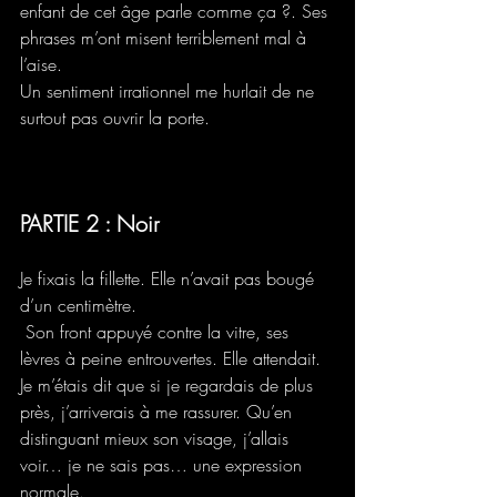
enfant de cet âge parle comme ça ?. Ses 
phrases m’ont misent terriblement mal à 
l’aise. 
Un sentiment irrationnel me hurlait de ne 
surtout pas ouvrir la porte.
PARTIE 2 : Noir
Je fixais la fillette. Elle n’avait pas bougé 
d’un centimètre.
 Son front appuyé contre la vitre, ses 
lèvres à peine entrouvertes. Elle attendait.
Je m’étais dit que si je regardais de plus 
près, j’arriverais à me rassurer. Qu’en 
distinguant mieux son visage, j’allais 
voir… je ne sais pas… une expression 
normale.