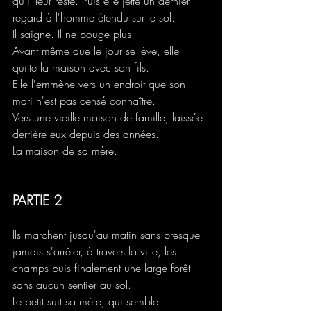
qu'il leur reste. Puis elle jette un dernier 
regard à l'homme étendu sur le sol.
Il saigne. Il ne bouge plus.
Avant même que le jour se lève, elle 
quitte la maison avec son fils.
Elle l'emmène vers un endroit que son 
mari n'est pas censé connaître.
Vers une vieille maison de famille, laissée 
derrière eux depuis des années.
La maison de sa mère.
PARTIE 2
Ils marchent jusqu'au matin sans presque 
jamais s'arrêter, à travers la ville, les 
champs puis finalement une large forêt 
sans aucun sentier au sol.
Le petit suit sa mère, qui semble 