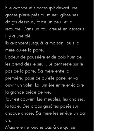
Elle avance et s'accroupit devant une 
grosse pierre près du muret, glisse ses 
doigts dessous, force un peu, et la 
retourne. Dans un trou creusé en dessous, 
il y a une clé.
Ils avancent jusqu’à la maison, puis la 
mère ouvre la porte.
L'odeur de poussière et de bois humide 
les prend dès le seuil. Le petit reste sur le 
pas de la porte. Sa mère entre la 
première, pose ce qu'elle porte, et va 
ouvrir un volet. La lumière entre et éclaire 
la grande pièce de vie.
Tout est couvert. Les meubles, les chaises, 
la table. Des draps grisâtres posés sur 
chaque chose. Sa mère les enlève un par 
un.
Mais elle ne touche pas à ce qui se 