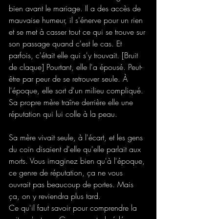
bien avant le mariage. Il a des accès de 
mauvaise humeur, il s'énerve pour un rien 
et se met à casser tout ce qui se trouve sur 
son passage quand c'est le cas. Et 
parfois, c'était elle qui s'y trouvait. [Bruit 
de claque] Pourtant, elle l'a épousé. Peut-
être par peur de se retrouver seule. À 
l'époque, elle sort d'un milieu compliqué. 
Sa propre mère traîne derrière elle une 
réputation qui lui colle à la peau. 
Sa mère vivait seule, à l'écart, et les gens 
du coin disaient d'elle qu'elle parlait aux 
morts. Vous imaginez bien qu'à l'époque, 
ce genre de réputation, ça ne vous 
ouvrait pas beaucoup de portes. Mais 
ça, on y reviendra plus tard.
Ce qu'il faut savoir pour comprendre la 