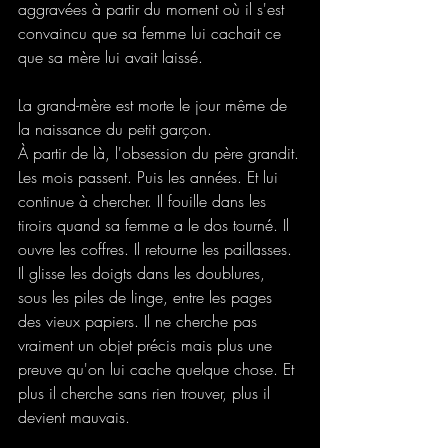
aggravées à partir du moment où il s'est 
convaincu que sa femme lui cachait ce 
que sa mère lui avait laissé.
La grand-mère est morte le jour même de 
la naissance du petit garçon.
À partir de là, l'obsession du père grandit.
Les mois passent. Puis les années. Et lui 
continue à chercher. Il fouille dans les 
tiroirs quand sa femme a le dos tourné. Il 
ouvre les coffres. Il retourne les paillasses. 
Il glisse les doigts dans les doublures, 
sous les piles de linge, entre les pages 
des vieux papiers. Il ne cherche pas 
vraiment un objet précis mais plus une 
preuve qu'on lui cache quelque chose. Et 
plus il cherche sans rien trouver, plus il 
devient mauvais.