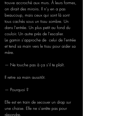
trouve accroché aux murs. À leurs formes, 
on dirait des miroirs. Il n'y en a pas 
beaucoup, mais ceux qui sont là sont 
tous cachés sous un tissu sombre. Un 
dans l'entrée. Un plus petit au fond du 
couloir. Un autre près de l'escalier.
Le gamin s'approche de  celui de l'entrée 
et tend sa main vers le tissu pour aider sa 
mère.
— Ne touche pas à ça s'il te plaît.
Il retire sa main aussitôt.
— Pourquoi ?
Elle est en train de secouer un drap sur 
une chaise. Elle ne s'arrête pas pour 
répondre.