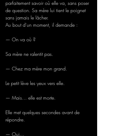
parfaitement savoir où elle va, sans poser 
de question. Sa mère lui tient le poignet 
sans jamais le lâcher.
Au bout d'un moment, il demande :
— On va où ?
Sa mère ne ralentit pas.
— Chez ma mère mon grand.
Le petit lève les yeux vers elle.
— Mais… elle est morte.
Elle met quelques secondes avant de 
répondre.
— Oui...