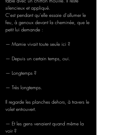
table avec un chiffon mouillé. Il reste 
silencieux et appliqué.
C'est pendant qu'elle essaie d'allumer le 
feu, à genoux devant la cheminée, que le 
petit lui demande :
— Mamie vivait toute seule ici ?
— Depuis un certain temps, oui.
— Longtemps ?
— Très longtemps.
Il regarde les planches dehors, à travers le 
volet entrouvert.
— Et les gens venaient quand même la 
voir ? 