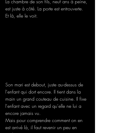
La chambre de son fils, neuf ans à peine, 
est juste à côté. La porte est entrouverte.
Et là, elle le voit.
Son mari est debout, juste au-dessus de 
l'enfant qui dort encore. Il tient dans la 
main un grand couteau de cuisine. Il fixe 
l'enfant avec un regard qu'elle ne lui a 
encore jamais vu.
Mais pour comprendre comment on en 
est arrivé là, il faut revenir un peu en 