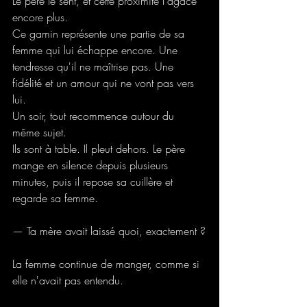
Le père le sent, et cette proximité l'agace 
encore plus.
Ce gamin représente une partie de sa 
femme qui lui échappe encore. Une 
tendresse qu'il ne maîtrise pas. Une 
fidélité et un amour qui ne vont pas vers 
lui.
Un soir, tout recommence autour du 
même sujet.
Ils sont à table. Il pleut dehors. Le père 
mange en silence depuis plusieurs 
minutes, puis il repose sa cuillère et 
regarde sa femme.
— Ta mère avait laissé quoi, exactement ?
La femme continue de manger, comme si 
elle n'avait pas entendu.