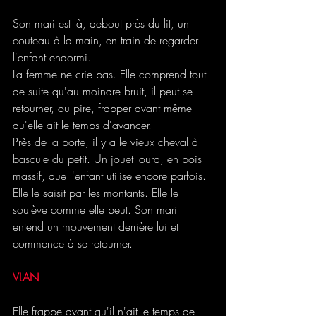
Son mari est là, debout près du lit, un 
couteau à la main, en train de regarder 
l'enfant endormi.
La femme ne crie pas. Elle comprend tout 
de suite qu'au moindre bruit, il peut se 
retourner, ou pire, frapper avant même 
qu'elle ait le temps d'avancer.
Près de la porte, il y a le vieux cheval à 
bascule du petit. Un jouet lourd, en bois 
massif, que l'enfant utilise encore parfois. 
Elle le saisit par les montants. Elle le 
soulève comme elle peut. Son mari 
entend un mouvement derrière lui et 
commence à se retourner.
VLAN
Elle frappe avant qu'il n'ait le temps de 