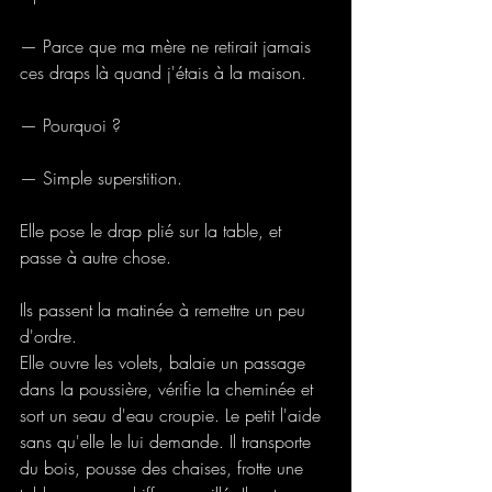
— Parce que ma mère ne retirait jamais 
ces draps là quand j'étais à la maison.
— Pourquoi ?
— Simple superstition.
Elle pose le drap plié sur la table, et 
passe à autre chose.
Ils passent la matinée à remettre un peu 
d'ordre.
Elle ouvre les volets, balaie un passage 
dans la poussière, vérifie la cheminée et 
sort un seau d'eau croupie. Le petit l'aide 
sans qu'elle le lui demande. Il transporte 
du bois, pousse des chaises, frotte une 