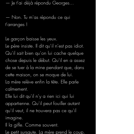
— Je t'ai déjà répondu Georges...
— Non. Tu m'as répondu ce qui 
t'arranges !
Le garçon baisse les yeux. 
Le père insiste. Il dit qu'il n'est pas idiot. 
Qu'il sait bien qu'on lui cache quelque 
chose depuis le début. Qu'il en a assez 
de se tuer à la mine pendant que, dans 
cette maison, on se moque de lui.
La mère relève enfin la tête. Elle parle 
calmement.
Elle lui dit qu'il n'y a rien ici qui lui 
appartienne. Qu'il peut fouiller autant 
qu'il veut, il ne trouvera pas ce qu'il 
imagine.
Il la gifle. Comme souvent.
Le petit sursaute. La mère prend le coup, 