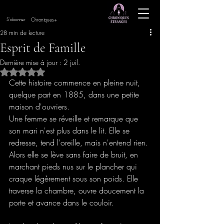
Chroniques+
S'abonner
28 min de lecture
Esprit de Famille
Dernière mise à jour :
2 juil.
Noté NaN étoiles sur 5.
Cette histoire commence en pleine nuit, 
quelque part en 1885, dans une petite 
maison d'ouvriers.
Une femme se réveille et remarque que 
son mari n'est plus dans le lit. Elle se 
redresse, tend l'oreille, mais n'entend rien. 
Alors elle se lève sans faire de bruit, en 
marchant pieds nus sur le plancher qui 
craque légèrement sous son poids. Elle 
traverse la chambre, ouvre doucement la 
porte et avance dans le couloir.