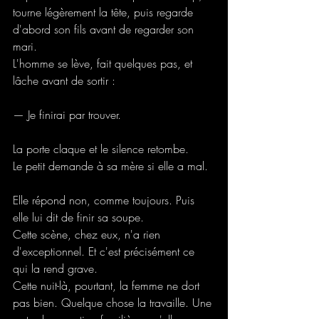
tourne légèrement la tête, puis regarde 
d'abord son fils avant de regarder son 
mari.
L'homme se lève, fait quelques pas, et 
lâche avant de sortir :
— Je finirai par trouver.
La porte claque et le silence retombe.
Le petit demande à sa mère si elle a mal.
Elle répond non, comme toujours. Puis 
elle lui dit de finir sa soupe.
Cette scène, chez eux, n'a rien 
d'exceptionnel. Et c'est précisément ce 
qui la rend grave.
Cette nuit-là, pourtant, la femme ne dort 
pas bien. Quelque chose la travaille. Une 