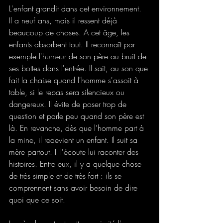
L'enfant grandit dans cet environnement.
Il a neuf ans, mais il ressent déjà 
beaucoup de choses. A cet âge, les 
enfants absorbent tout. Il reconnaît par 
exemple l'humeur de son père au bruit de 
ses bottes dans l'entrée. Il sait, au son que 
fait la chaise quand l'homme s'assoit à 
table, si le repas sera silencieux ou 
dangereux. Il évite de poser trop de 
question et parle peu quand son père est 
là. En revanche, dès que l'homme part à 
la mine, il redevient un enfant. Il suit sa 
mère partout. Il l'écoute lui raconter des 
histoires. Entre eux, il y a quelque chose 
de très simple et de très fort : ils se 
comprennent sans avoir besoin de dire 
quoi que ce soit.