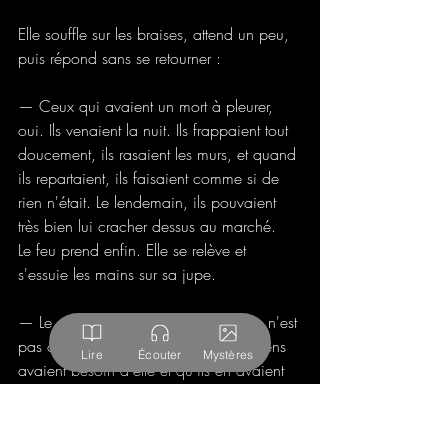
Elle souffle sur les braises, attend un peu, 
puis répond sans se retourner :
— Ceux qui avaient un mort à pleurer, 
oui. Ils venaient la nuit. Ils frappaient tout 
doucement, ils rasaient les murs, et quand 
ils repartaient, ils faisaient comme si de 
rien n'était. Le lendemain, ils pouvaient 
très bien lui cracher dessus au marché.
Le feu prend enfin. Elle se relève et 
s'essuie les mains sur sa jupe.
— Le problème de ta grand-mère, ce n'est 
pas ce qu'elle faisait. C'est que les gens 
Lire
Écouter
Mystères
avaient besoin d'elle et qu'ils en avaient 
honte. Et quand les gens ont honte, ils 
deviennent méchants.