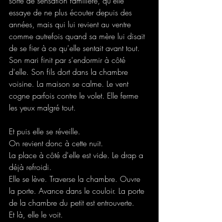
sorte de sensation familière, qu'elle 
essaye de ne plus écouter depuis des 
années, mais qui lui revient au ventre 
comme autrefois quand sa mère lui disait 
de se fier à ce qu'elle sentait avant tout. 
Son mari finit par s'endormir à côté 
d'elle. Son fils dort dans la chambre 
voisine. La maison se calme. Le vent 
cogne parfois contre le volet. Elle ferme 
les yeux malgré tout.
Et puis elle se réveille.
On revient donc à cette nuit.
La place à côté d'elle est vide. Le drap a 
déjà refroidi.
Elle se lève. Traverse la chambre. Ouvre 
la porte. Avance dans le couloir. La porte 
de la chambre du petit est entrouverte.
Et là, elle le voit.