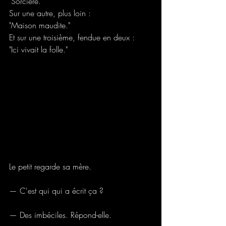
"Sorcière."
Sur une autre, plus loin :
"Maison maudite."
Et sur une troisième, fendue en deux :
"Ici vivait la folle."
Le petit regarde sa mère.
— C'est qui qui a écrit ça ?
— Des imbéciles. Répond-elle.