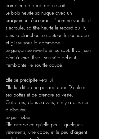
comprendre quoi que ce soit.
Le bois heurte sa nuque avec un 
craquement écœurant. L'homme vacille et 
s'écroule, sa tête heurte le rebord du lit, 
puis le plancher. Le couteau lui échappe 
et glisse sous la commode.
Le garçon se réveille en sursaut. Il voit son 
père à terre. Il voit sa mère debout, 
tremblante, le souffle coupé.
Elle se précipite vers lui.
Elle lui dit de ne pas regarder. D'enfiler 
ses bottes et de prendre sa veste.
Cette fois, dans sa voix, il n'y a plus rien 
à discuter.
Le petit obéit.
Elle attrape ce qu'elle peut : quelques 
vêtements, une cape, et le peu d'argent 