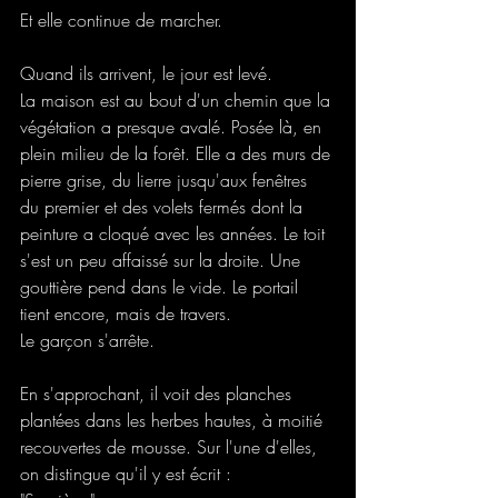
Et elle continue de marcher.
Quand ils arrivent, le jour est levé.
La maison est au bout d'un chemin que la 
végétation a presque avalé. Posée là, en 
plein milieu de la forêt. Elle a des murs de 
pierre grise, du lierre jusqu'aux fenêtres 
du premier et des volets fermés dont la 
peinture a cloqué avec les années. Le toit 
s'est un peu affaissé sur la droite. Une 
gouttière pend dans le vide. Le portail 
tient encore, mais de travers.
Le garçon s'arrête.
En s'approchant, il voit des planches 
plantées dans les herbes hautes, à moitié 
recouvertes de mousse. Sur l'une d'elles, 
on distingue qu'il y est écrit :