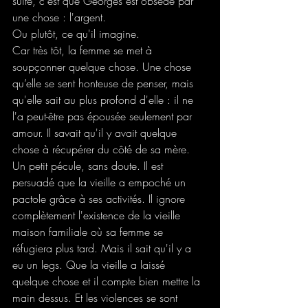
suite, c'est que Georges est obsédé par 
une chose : l'argent.
Ou plutôt, ce qu'il imagine.
Car très tôt, la femme se met à 
soupçonner quelque chose. Une chose 
qu’elle se sent honteuse de penser, mais 
qu'elle sait au plus profond d'elle : il ne 
l'a peut-être pas épousée seulement par 
amour. Il savait qu'il y avait quelque 
chose à récupérer du côté de sa mère. 
Un petit pécule, sans doute. Il est 
persuadé que la vieille a empoché un 
pactole grâce à ses activités. Il ignore 
complètement l'existence de la vieille 
maison familiale où sa femme se 
réfugiera plus tard. Mais il sait qu'il y a 
eu un legs. Que la vieille a laissé 
quelque chose et il compte bien mettre la 
main dessus. Et les violences se sont 