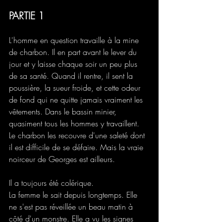
PARTIE 1
L'homme en question travaille à la mine 
de charbon. Il en part avant le lever du 
jour et y laisse chaque soir un peu plus 
de sa santé. Quand il rentre, il sent la 
poussière, la sueur froide, et cette odeur 
de fond qui ne quitte jamais vraiment les 
vêtements. Dans le bassin minier, 
quasiment tous les hommes y travaillent. 
Le charbon les recouvre d'une saleté dont 
il est difficile de se défaire. Mais la vraie 
noirceur de Georges est ailleurs.
Il a toujours été colérique.
La femme le sait depuis longtemps. Elle 
ne s'est pas réveillée un beau matin à 
côté d'un monstre. Elle a vu les signes 