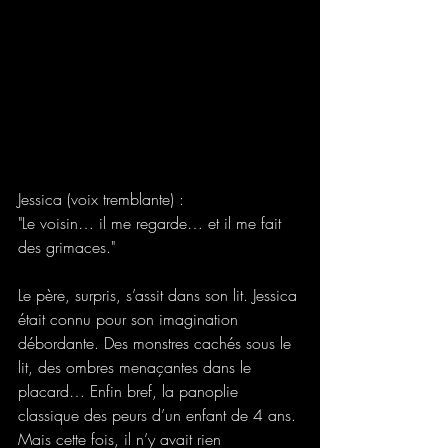
Jessica (voix tremblante) : 
"Le voisin… il me regarde… et il me fait 
des grimaces." 
Le père, surpris, s’assit dans son lit. Jessica 
était connu pour son imagination 
débordante. Des monstres cachés sous le 
lit, des ombres menaçantes dans le 
placard… Enfin bref, la panoplie 
classique des peurs d’un enfant de 4 ans. 
Mais cette fois, il n’y avait rien 