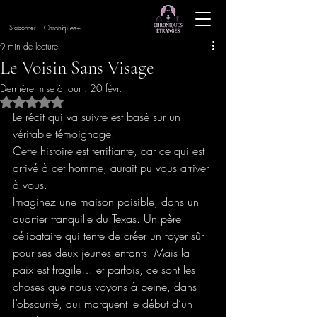
Chroniques+
S'abonner
9 min de lecture
Le Voisin Sans Visage
Dernière mise à jour :
20 févr.
Noté NaN étoiles sur 5.
Le récit qui va suivre est basé sur un 
véritable témoignage. 
Cette histoire est terrifiante, car ce qui est 
arrivé à cet homme, aurait pu vous arriver 
à vous.
Imaginez une maison paisible, dans un 
quartier tranquille du Texas. Un père 
célibataire qui tente de créer un foyer sûr 
pour ses deux jeunes enfants. Mais la 
paix est fragile… et parfois, ce sont les 
choses que nous voyons à peine, dans 
l’obscurité, qui marquent le début d’un 