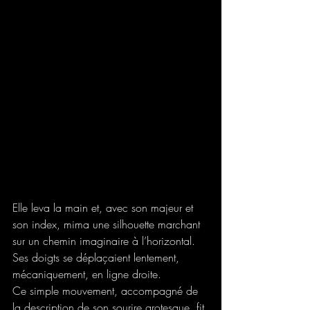
Elle leva la main et, avec son majeur et 
son index, mima une silhouette marchant 
sur un chemin imaginaire à l’horizontal. 
Ses doigts se déplaçaient lentement, 
mécaniquement, en ligne droite.  
Ce simple mouvement, accompagné de 
la description de son sourire grotesque, fit 