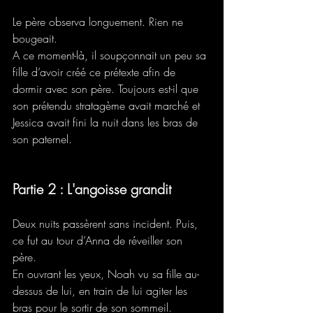
Le père observa longuement. Rien ne 
bougeait.  
A ce moment-là, il soupçonnait un peu sa 
fille d’avoir créé ce prétexte afin de 
dormir avec son père. Toujours est-il que 
son prétendu stratagème avait marché et 
Jessica avait fini la nuit dans les bras de 
son paternel.
Partie 2 : L'angoisse grandit
Deux nuits passèrent sans incident. Puis, 
ce fut au tour d’Anna de réveiller son 
père. 
En ouvrant les yeux, Noah vu sa fille au-
dessus de lui, en train de lui agiter les 
bras pour le sortir de son sommeil. 