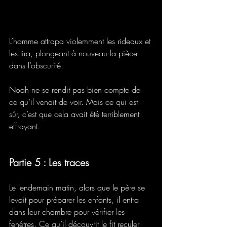
L’homme attrapa violemment les rideaux et 
les tira, plongeant à nouveau la pièce 
dans l’obscurité. 
Noah ne se rendit pas bien compte de 
ce qu’il venait de voir. Mais ce qui est 
sûr, c’est que cela avait été terriblement 
effrayant.
Partie 5 : Les traces
Le lendemain matin, alors que le père se 
levait pour préparer les enfants, il entra 
dans leur chambre pour vérifier les 
fenêtres. Ce qu’il découvrit le fit reculer 