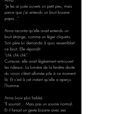
Anna :
“Je les ai juste ouverts un petit peu, mais 
parce que j’ai entendu un bruit bizarre 
papa...” 
Anna raconta qu’elle avait entendu un 
bruit étrange, comme un léger cliquetis. 
Son père lui demanda à quoi ressemblait 
ce bruit. Elle répondit  
“chk chk chk”. 
Curieuse, elle avait légèrement entrouvert 
les rideaux. La lumière de la fenêtre droite 
du voisin s’était allumée pile à ce moment-
là. Et c’est à cet instant qu’elle a aperçu 
l’homme. 
Anna (voix plus faible) : 
"Il souriait… Mais pas un sourire normal. 
Et il faisait un geste bizarre avec ses 