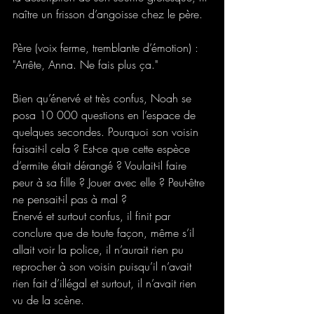
naître un frisson d’angoisse chez le père. 
Père (voix ferme, tremblante d’émotion) : 
"Arrête, Anna. Ne fais plus ça." 
Bien qu’énervé et très confus, Noah se 
posa 10 000 questions en l’espace de 
quelques secondes. Pourquoi son voisin 
faisait-il cela ? Est-ce que cette espèce 
d’ermite était dérangé ? Voulait-il faire 
peur à sa fille ? Jouer avec elle ? Peut-être 
ne pensait-il pas à mal ?  
Enervé et surtout confus, il finit par 
conclure que de toute façon, même s’il 
allait voir la police, il n’aurait rien pu 
reprocher à son voisin puisqu’il n’avait 
rien fait d’illégal et surtout, il n’avait rien 
vu de la scène.