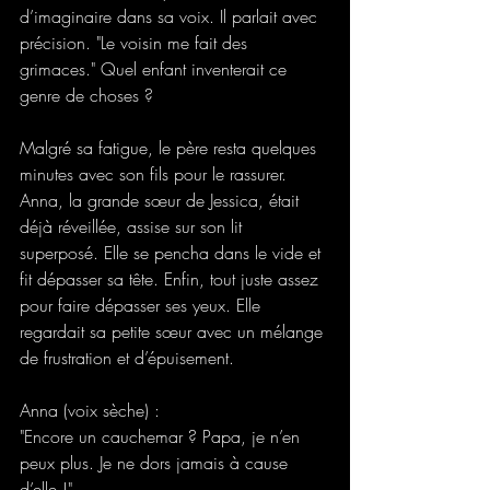
d’imaginaire dans sa voix. Il parlait avec 
précision. "Le voisin me fait des 
grimaces." Quel enfant inventerait ce 
genre de choses ? 
Malgré sa fatigue, le père resta quelques 
minutes avec son fils pour le rassurer. 
Anna, la grande sœur de Jessica, était 
déjà réveillée, assise sur son lit 
superposé. Elle se pencha dans le vide et 
fit dépasser sa tête. Enfin, tout juste assez 
pour faire dépasser ses yeux. Elle 
regardait sa petite sœur avec un mélange 
de frustration et d’épuisement. 
Anna (voix sèche) : 
"Encore un cauchemar ? Papa, je n’en 
peux plus. Je ne dors jamais à cause 
d’elle !" 