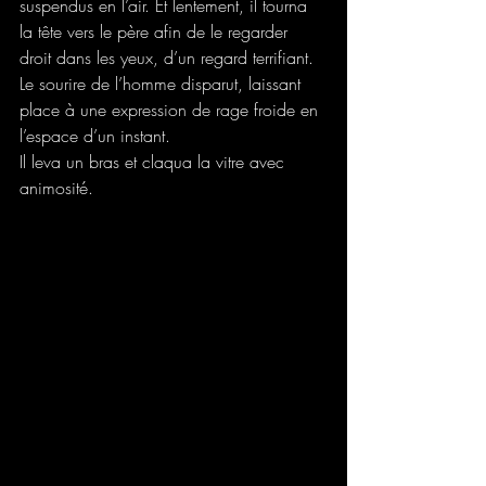
suspendus en l’air. Et lentement, il tourna 
la tête vers le père afin de le regarder 
droit dans les yeux, d’un regard terrifiant.  
Le sourire de l’homme disparut, laissant 
place à une expression de rage froide en 
l’espace d’un instant.  
Il leva un bras et claqua la vitre avec 
animosité. 