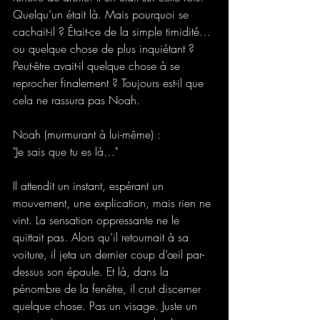
Quelqu’un était là. Mais pourquoi se 
cachait-il ? Était-ce de la simple timidité… 
ou quelque chose de plus inquiétant ? 
Peut-être avait-il quelque chose à se 
reprocher finalement ? Toujours est-il que 
cela ne rassura pas Noah. 
Noah (murmurant à lui-même) : 
"Je sais que tu es là…" 
Il attendit un instant, espérant un 
mouvement, une explication, mais rien ne 
vint. La sensation oppressante ne le 
quittait pas. Alors qu’il retournait à sa 
voiture, il jeta un dernier coup d’œil par-
dessus son épaule. Et là, dans la 
pénombre de la fenêtre, il crut discerner 
quelque chose. Pas un visage. Juste un 