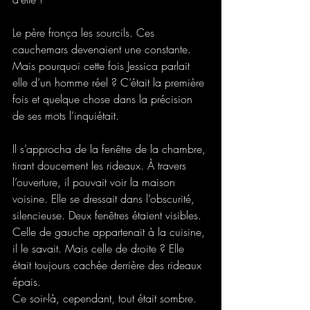
Le père fronça les sourcils. Ces 
cauchemars devenaient une constante. 
Mais pourquoi cette fois Jessica parlait 
elle d’un homme réel ? C’était la première 
fois et quelque chose dans la précision 
de ses mots l’inquiétait. 
Il s’approcha de la fenêtre de la chambre, 
tirant doucement les rideaux. À travers 
l’ouverture, il pouvait voir la maison 
voisine. Elle se dressait dans l’obscurité, 
silencieuse. Deux fenêtres étaient visibles. 
Celle de gauche appartenait à la cuisine, 
il le savait. Mais celle de droite ? Elle 
était toujours cachée derrière des rideaux 
épais.  
Ce soir-là, cependant, tout était sombre. 