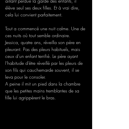
aillant perdue la garde des enfants, il 
élève seul ses deux filles. Et à vrai dire, 
cela lui convient parfaitement. 
Tout a commencé une nuit calme. Une de 
ces nuits où tout semble ordinaire. 
Jessica, quatre ans, réveilla son père en 
pleurant. Pas des pleurs habituels, mais 
ceux d’un enfant terrifié. Le père ayant 
l’habitude d’être réveillé par les pleurs de 
son fils qui cauchemarde souvent, il se 
leva pour le consoler. 
A peine il mit un pied dans la chambre 
que les petites mains tremblantes de sa 
fille lui agrippèrent le bras. 