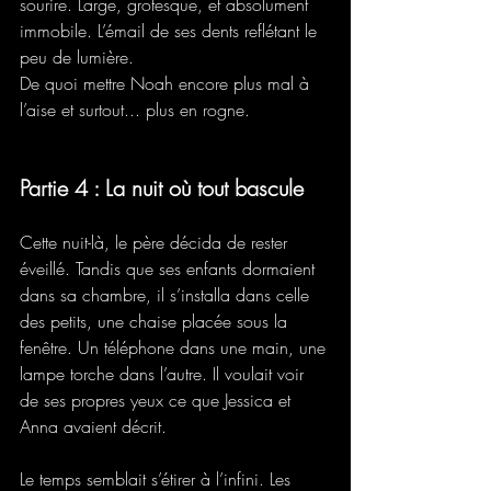
sourire. Large, grotesque, et absolument 
immobile. L’émail de ses dents reflétant le 
peu de lumière.  
De quoi mettre Noah encore plus mal à 
l’aise et surtout... plus en rogne.
Partie 4 : La nuit où tout bascule
Cette nuit-là, le père décida de rester 
éveillé. Tandis que ses enfants dormaient 
dans sa chambre, il s’installa dans celle 
des petits, une chaise placée sous la 
fenêtre. Un téléphone dans une main, une 
lampe torche dans l’autre. Il voulait voir 
de ses propres yeux ce que Jessica et 
Anna avaient décrit. 
Le temps semblait s’étirer à l’infini. Les 