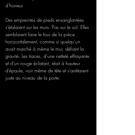
d’horreur. 
Des empreintes de pieds ensanglantées 
s’étalaient sur les murs. Pas sur le sol. Elles 
semblaient faire le tour de la pièce 
horizontalement, comme si quelqu’un 
avait marché à même le mur, défiant la 
gravité. Les traces, d’une netteté effrayante 
et d’un rouge éclatant, était à hauteur 
d’épaule, voir même de tête et s’arrêtaient 
juste au niveau de la porte. 