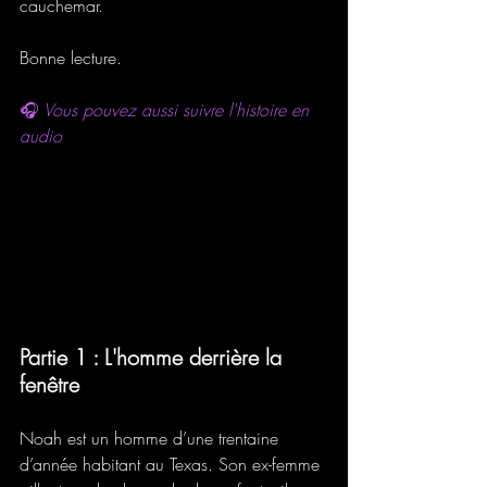
cauchemar.
Bonne lecture.
🎧
 Vous pouvez aussi suivre l'histoire en 
audio
Partie 1 : L'homme derrière la 
fenêtre
Noah est un homme d’une trentaine 
d’année habitant au Texas. Son ex-femme 