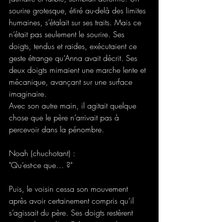
sourire grotesque, étiré au-delà des limites 
humaines, s’étalait sur ses traits. Mais ce 
n’était pas seulement le sourire. Ses 
doigts, tendus et raides, exécutaient ce 
geste étrange qu’Anna avait décrit. Ses 
deux doigts mimaient une marche lente et 
mécanique, avançant sur une surface 
imaginaire. 
Avec son autre main, il agitait quelque 
chose que le père n’arrivait pas à 
percevoir dans la pénombre. 
Noah (chuchotant) : 
"Qu’est-ce que… ?" 
Puis, le voisin cessa son mouvement 
après avoir certainement compris qu’il 
s’agissait du père. Ses doigts restèrent 