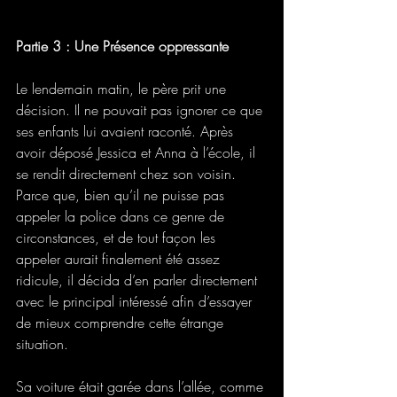
Partie 3 : Une Présence oppressante
Le lendemain matin, le père prit une 
décision. Il ne pouvait pas ignorer ce que 
ses enfants lui avaient raconté. Après 
avoir déposé Jessica et Anna à l’école, il 
se rendit directement chez son voisin.  
Parce que, bien qu’il ne puisse pas 
appeler la police dans ce genre de 
circonstances, et de tout façon les 
appeler aurait finalement été assez 
ridicule, il décida d’en parler directement 
avec le principal intéressé afin d’essayer 
de mieux comprendre cette étrange 
situation. 
Sa voiture était garée dans l’allée, comme 