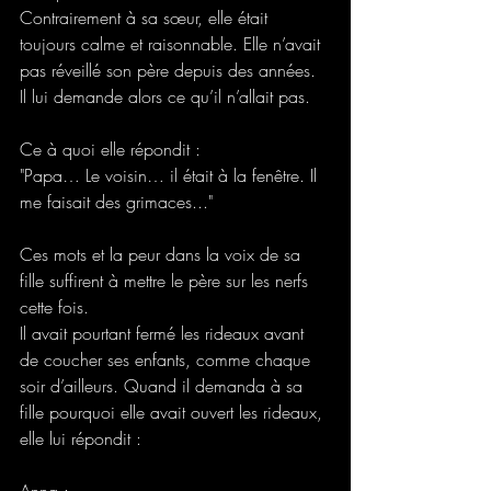
Contrairement à sa sœur, elle était 
toujours calme et raisonnable. Elle n’avait 
pas réveillé son père depuis des années. 
Il lui demande alors ce qu’il n’allait pas. 
Ce à quoi elle répondit : 
"Papa… Le voisin… il était à la fenêtre. Il 
me faisait des grimaces..." 
Ces mots et la peur dans la voix de sa 
fille suffirent à mettre le père sur les nerfs 
cette fois.  
Il avait pourtant fermé les rideaux avant 
de coucher ses enfants, comme chaque 
soir d’ailleurs. Quand il demanda à sa 
fille pourquoi elle avait ouvert les rideaux, 
elle lui répondit : 