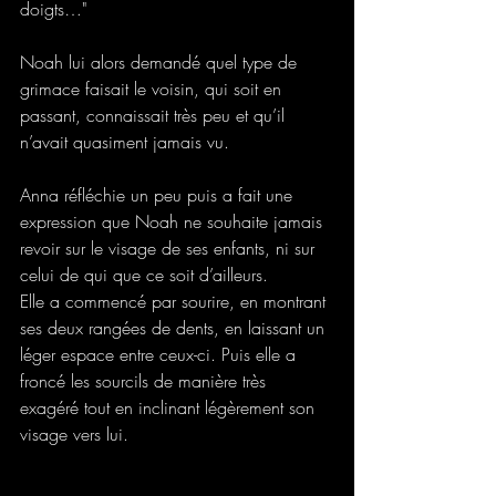
doigts…" 
Noah lui alors demandé quel type de 
grimace faisait le voisin, qui soit en 
passant, connaissait très peu et qu’il 
n’avait quasiment jamais vu. 
Anna réfléchie un peu puis a fait une 
expression que Noah ne souhaite jamais 
revoir sur le visage de ses enfants, ni sur 
celui de qui que ce soit d’ailleurs. 
Elle a commencé par sourire, en montrant 
ses deux rangées de dents, en laissant un 
léger espace entre ceux-ci. Puis elle a 
froncé les sourcils de manière très 
exagéré tout en inclinant légèrement son 
visage vers lui. 