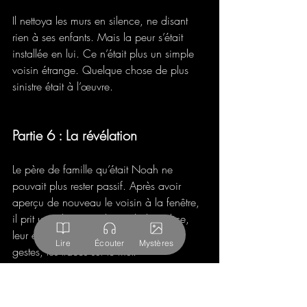
Il nettoya les murs en silence, ne disant 
rien à ses enfants. Mais la peur s’était 
installée en lui. Ce n’était plus un simple 
voisin étrange. Quelque chose de plus 
sinistre était à l’œuvre.
Partie 6 : La révélation
Le père de famille qu’était Noah ne 
pouvait plus rester passif. Après avoir 
aperçu de nouveau le voisin à la fenêtre, 
il prit une décision. Il appela la police, 
leur expliquant tout : les sourires, les 
Lire
Écouter
Mystères
gestes, les traces sur le mur. 
Les policiers arrivèrent en moins de 20 
minutes. 