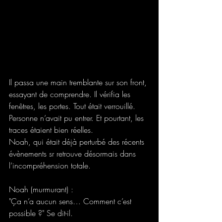
Il passa une main tremblante sur son front, 
essayant de comprendre. Il vérifia les 
fenêtres, les portes. Tout était verrouillé. 
Personne n’avait pu entrer. Et pourtant, les 
traces étaient bien réelles. 
Noah, qui était déjà perturbé des récents 
évènements sr retrouve désormais dans 
l’incompréhension totale. 
Noah (murmurant) : 
"Ça n’a aucun sens… Comment c’est 
possible ?" Se dit-il. 