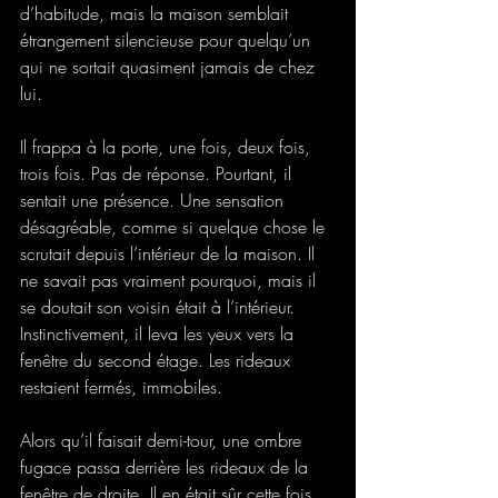
d’habitude, mais la maison semblait 
étrangement silencieuse pour quelqu’un 
qui ne sortait quasiment jamais de chez 
lui. 
Il frappa à la porte, une fois, deux fois, 
trois fois. Pas de réponse. Pourtant, il 
sentait une présence. Une sensation 
désagréable, comme si quelque chose le 
scrutait depuis l’intérieur de la maison. Il 
ne savait pas vraiment pourquoi, mais il 
se doutait son voisin était à l’intérieur. 
Instinctivement, il leva les yeux vers la 
fenêtre du second étage. Les rideaux 
restaient fermés, immobiles. 
Alors qu’il faisait demi-tour, une ombre 
fugace passa derrière les rideaux de la 
fenêtre de droite. Il en était sûr cette fois. 