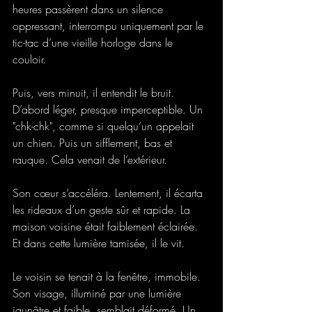
heures passèrent dans un silence 
oppressant, interrompu uniquement par le 
tic-tac d’une vieille horloge dans le 
couloir. 
Puis, vers minuit, il entendit le bruit. 
D’abord léger, presque imperceptible. Un 
"chk-chk", comme si quelqu’un appelait 
un chien. Puis un sifflement, bas et 
rauque. Cela venait de l’extérieur. 
Son cœur s’accéléra. Lentement, il écarta 
les rideaux d’un geste sûr et rapide. La 
maison voisine était faiblement éclairée. 
Et dans cette lumière tamisée, il le vit. 
Le voisin se tenait à la fenêtre, immobile. 
Son visage, illuminé par une lumière 
jaunâtre et faible, semblait déformé. Un 