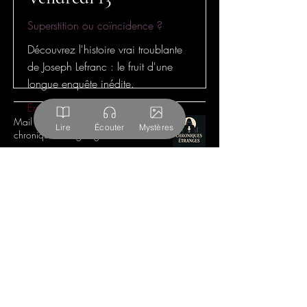
Superstition ou coïncidence ?
Découvrez l'histoire vrai troublante
de Joseph Lefranc : le fruit d'une
longue enquête inédite.
Enquêtes
Mail
Lire
Écouter
Mystères
chronique.etrange@gmail.com
© Chroniques Étranges – Tous droits réservés
Les textes, scripts, et œuvres publiés sur ce site
sont des créations originales protégées par le
Code de la propriété intellectuelle (articles
L111-1 et suivants).
Toute reproduction, diffusion, adaptation ou
exploitation, partielle ou totale, sans autorisation
écrite préalable de l’auteur, est strictement
interdite et passible de poursuites.