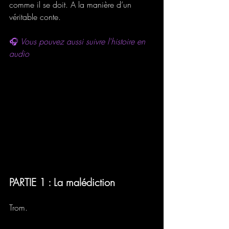
comme il se doit. A la manière d’un 
véritable conte.
🎧
 Vous pouvez aussi suivre l'histoire en 
audio
PARTIE 1 : La malédiction
Trom.