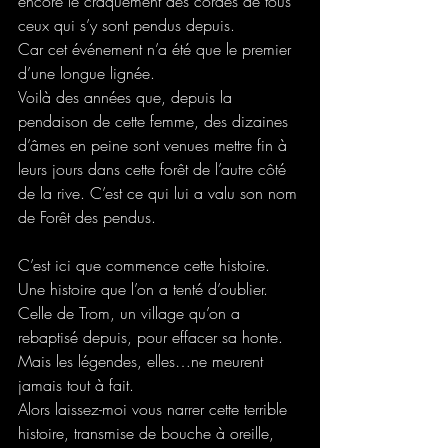
encore le craquement des cordes de tous 
ceux qui s’y sont pendus depuis.
Car cet événement n’a été que le premier 
d’une longue lignée.
Voilà des années que, depuis la 
pendaison de cette femme, des dizaines 
d’âmes en peine sont venues mettre fin à 
leurs jours dans cette forêt de l’autre côté 
de la rive. C’est ce qui lui a valu son nom 
de Forêt des pendus.
C’est ici que commence cette histoire. 
Une histoire que l’on a tenté d’oublier.
Celle de Trom, un village qu’on a 
rebaptisé depuis, pour effacer sa honte.
Mais les légendes, elles…ne meurent 
jamais tout à fait.
Alors laissez-moi vous narrer cette terrible 
histoire, transmise de bouche à oreille, 