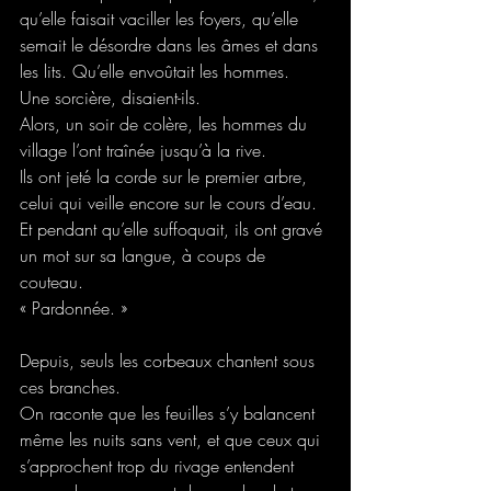
qu’elle faisait vaciller les foyers, qu’elle 
semait le désordre dans les âmes et dans 
les lits. Qu’elle envoûtait les hommes.
Une sorcière, disaient-ils.
Alors, un soir de colère, les hommes du 
village l’ont traînée jusqu’à la rive.
Ils ont jeté la corde sur le premier arbre, 
celui qui veille encore sur le cours d’eau.
Et pendant qu’elle suffoquait, ils ont gravé 
un mot sur sa langue, à coups de 
couteau.
« Pardonnée. »
Depuis, seuls les corbeaux chantent sous 
ces branches.
On raconte que les feuilles s’y balancent 
même les nuits sans vent, et que ceux qui 
s’approchent trop du rivage entendent 