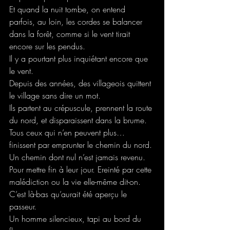
Et quand la nuit tombe, on entend 
parfois, au loin, les cordes se balancer 
dans la forêt, comme si le vent tirait 
encore sur les pendus.
Il y a pourtant plus inquiétant encore que 
le vent.
Depuis des années, des villageois quittent 
le village sans dire un mot.
Ils partent au crépuscule, prennent la route 
du nord, et disparaissent dans la brume.
Tous ceux qui n’en peuvent plus… 
finissent par emprunter le chemin du nord.
Un chemin dont nul n’est jamais revenu.
Pour mettre fin à leur jour. Ereinté par cette 
malédiction ou la vie elle-même dit-on.
C’est là-bas qu’aurait été aperçu le 
passeur.
Un homme silencieux, tapi au bord du 