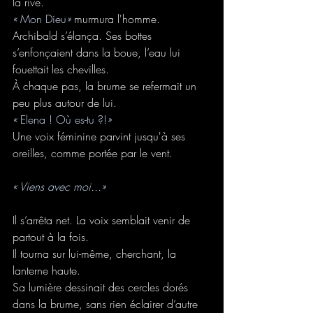
la rive.
« 
Mon Dieu
» 
murmura l'homme.
Archibald s’élança. Ses bottes 
s’enfonçaient dans la boue, l’eau lui 
fouettait les chevilles.
À chaque pas, la brume se refermait un 
peu plus autour de lui.
« 
Elena ! Où es-tu ?!
»
Une voix féminine parvint jusqu'à ses 
oreilles, comme portée par le vent.
« Viens avec moi...»
Il s’arrêta net. La voix semblait venir de 
partout à la fois.
Il tourna sur lui-même, cherchant, la 
lanterne haute.
Sa lumière dessinait des cercles dorés 
dans la brume, sans rien éclairer d’autre 