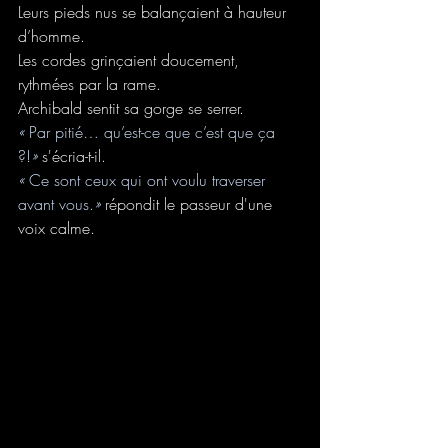
Leurs pieds nus se balançaient à hauteur 
d’homme.
Les cordes grinçaient doucement, 
rythmées par la rame.
Archibald sentit sa gorge se serrer.
« 
Par pitié… qu’est-ce que c’est que ça 
?!
» 
s'écria-t-il.
« 
Ce sont ceux qui ont voulu traverser 
avant vous.
»
répondit le passeur d'une 
voix calme.