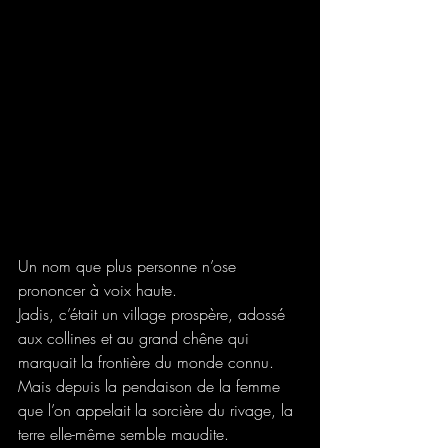
Un nom que plus personne n’ose 
prononcer à voix haute.
Jadis, c’était un village prospère, adossé 
aux collines et au grand chêne qui 
marquait la frontière du monde connu.
Mais depuis la pendaison de la femme 
que l’on appelait la sorcière du rivage, la 
terre elle-même semble maudite.