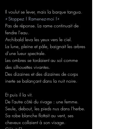
Il voulut se lever, mais la barque tangua.
« 
Stoppez ! Ramenez-moi !
»
Pas de réponse. La rame continuait de 
fendre l'eau.
Archibald leva les yeux vers le ciel.
La lune, pleine et pâle, baignait les arbres 
d’une lueur spectrale.
Les ombres se tordaient au sol comme 
des silhouettes vivantes.
Des dizaines et des dizaines de corps 
inerte se balançant dans la nuit noire.
Et puis il la vit.
De l’autre côté du rivage : une femme. 
Seule, debout, les pieds nus dans l’herbe.
Sa robe blanche flottait au vent, ses 
cheveux collaient à son visage.