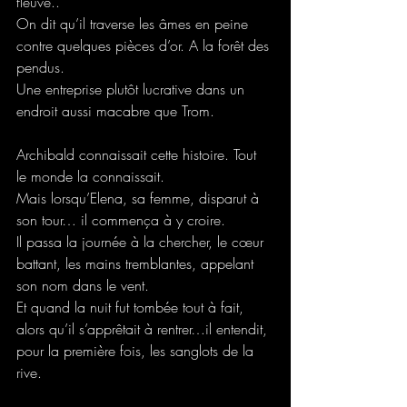
fleuve..
On dit qu’il traverse les âmes en peine 
contre quelques pièces d’or. A la forêt des 
pendus.
Une entreprise plutôt lucrative dans un 
endroit aussi macabre que Trom.
Archibald connaissait cette histoire. Tout 
le monde la connaissait.
Mais lorsqu’Elena, sa femme, disparut à 
son tour… il commença à y croire.
Il passa la journée à la chercher, le cœur 
battant, les mains tremblantes, appelant 
son nom dans le vent.
Et quand la nuit fut tombée tout à fait, 
alors qu’il s’apprêtait à rentrer…il entendit, 
pour la première fois, les sanglots de la 
rive.