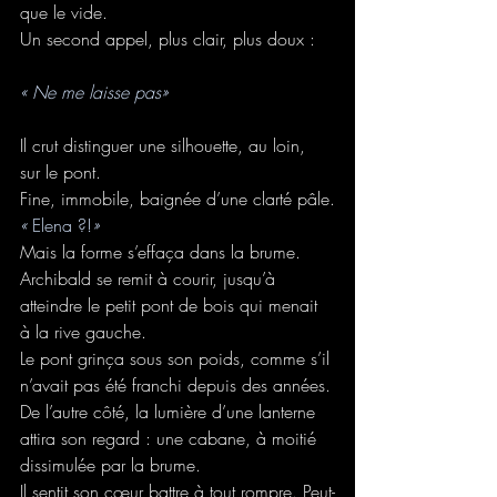
que le vide.
Un second appel, plus clair, plus doux :
« Ne me laisse pas»
Il crut distinguer une silhouette, au loin, 
sur le pont.
Fine, immobile, baignée d’une clarté pâle.
« 
Elena ?!
»
Mais la forme s’effaça dans la brume.
Archibald se remit à courir, jusqu’à 
atteindre le petit pont de bois qui menait 
à la rive gauche.
Le pont grinça sous son poids, comme s’il 
n’avait pas été franchi depuis des années.
De l’autre côté, la lumière d’une lanterne 
attira son regard : une cabane, à moitié 
dissimulée par la brume.
Il sentit son cœur battre à tout rompre. Peut-