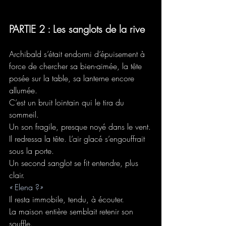
PARTIE 2 : Les sanglots de la rive
Archibald s’était endormi d’épuisement à 
force de chercher sa bien-aimée, la tête 
posée sur la table, sa lanterne encore 
allumée.
C’est un bruit lointain qui le tira du 
sommeil.
Un son fragile, presque noyé dans le vent.
Il redressa la tête. L’air glacé s’engouffrait 
sous la porte.
Un second sanglot se fit entendre, plus 
clair.
« 
Elena ?
»
Il resta immobile, tendu, à écouter.
La maison entière semblait retenir son 
souffle. 