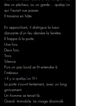
être un pêcheur, ou un garde… quelqu’un 
qui l’aurait vue passer.
Il traversa en hâte.
En approchant, il distingua la lueur 
dansante d’un feu derrière la fenêtre.
Il frappa à la porte.
Une fois.
Deux fois.
Trois.
Silence. 
Puis un pas lourd se fit entendre à 
l’intérieur.
« 
Il y a quelqu’un ?!
»
La porte s’ouvrit lentement, avec un long 
grincement.
Un homme se tenait là.
Grand. Immobile. Le visage dissimulé 