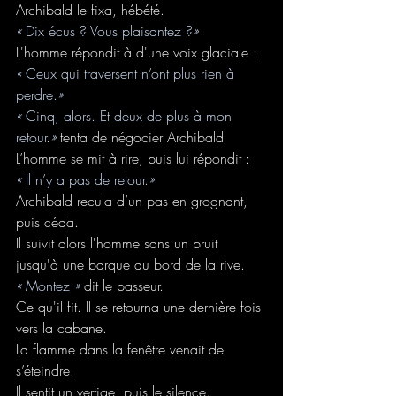
Archibald le fixa, hébété.
« 
Dix écus ? Vous plaisantez ?
»
L'homme répondit à d'une voix glaciale :
« 
Ceux qui traversent n’ont plus rien à 
perdre.
»
« 
Cinq, alors. Et deux de plus à mon 
retour.
» 
tenta de négocier Archibald
L’homme se mit à rire, puis lui répondit :
« 
Il n’y a pas de retour.
»
Archibald recula d’un pas en grognant, 
puis céda. 
Il suivit alors l'homme sans un bruit 
jusqu'à une barque au bord de la rive.
« 
Montez 
» 
dit le passeur.
Ce qu'il fit. Il se retourna une dernière fois 
vers la cabane.
La flamme dans la fenêtre venait de 
s’éteindre.
Il sentit un vertige, puis le silence.