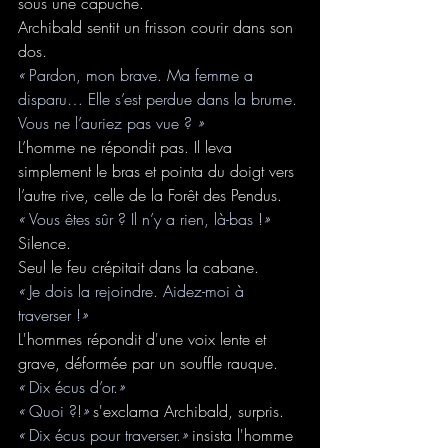
sous une capuche.
Archibald sentit un frisson courir dans son 
dos.
« 
Pardon, mon brave. Ma femme a 
disparu… Elle s’est perdue dans la brume.
Vous ne l’auriez pas vue ? 
»
L’homme ne répondit pas. Il leva 
simplement le bras et pointa du doigt vers 
l’autre rive, celle de la Forêt des Pendus.
« 
Vous êtes sûr ? Il n’y a rien, là-bas !
»
Silence. 
Seul le feu crépitait dans la cabane.
« 
Je dois la rejoindre. Aidez-moi à 
traverser !
»
L'hommes répondit d'une voix lente et 
grave, déformée par un souffle rauque.
« 
Dix écus d’or.
»
« 
Quoi ?!
» 
s'exclama Archibald, surpris.
« 
Dix écus pour traverser.
» 
insista l'homme