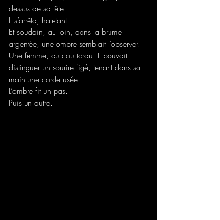
dessus de sa tête.
Il s’arrêta, haletant.
Et soudain, au loin, dans la brume 
argentée, une ombre semblait l’observer.
Une femme, au cou tordu. Il pouvait 
distinguer un sourire figé, tenant dans sa 
main une corde usée.
L’ombre fit un pas.
Puis un autre.