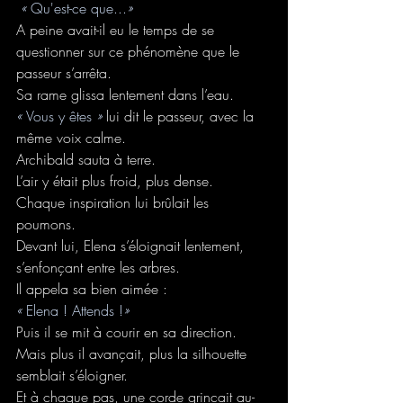
 « 
Qu'est-ce que...
»
A peine avait-il eu le temps de se 
questionner sur ce phénomène que le 
passeur s’arrêta.
Sa rame glissa lentement dans l’eau.
« 
Vous y êtes 
»
 lui dit le passeur, avec la 
même voix calme.
Archibald sauta à terre.
L’air y était plus froid, plus dense.
Chaque inspiration lui brûlait les 
poumons.
Devant lui, Elena s’éloignait lentement, 
s’enfonçant entre les arbres.
Il appela sa bien aimée :
« 
Elena ! Attends !
»
Puis il se mit à courir en sa direction.
Mais plus il avançait, plus la silhouette 
semblait s’éloigner.
Et à chaque pas, une corde grinçait au-