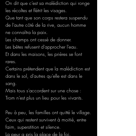
On dit que c’est sa malédiction qui ronge 
les récoltes et flétrit les visages.
Que tant que son corps restera suspendu 
de l’autre côté de la rive, aucun homme 
ne connaîtra la paix.
Les champs ont cessé de donner.
Les bêtes refusent d’approcher l’eau.
Et dans les maisons, les prières se font 
rares.
Certains prétendent que la malédiction est 
dans le sol, d’autres qu’elle est dans le 
sang.
Mais tous s’accordent sur une chose : 
Trom n’est plus un lieu pour les vivants.
Peu à peu, les familles ont quitté le village.
Ceux qui restent survivent à moitié, entre 
faim, superstition et silence.
La peur a pris la place de la foi.