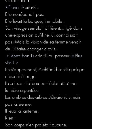
C’était Elena.
« 
Elena !
»
 cria-t-il.
Elle ne répondit pas.
Elle fixait la barque, immobile.
Son visage semblait différent…figé dans 
une expression qu’il ne lui connaissait 
pas. Mais la vision de sa femme venait 
de lui faire changer d'avis.
 « 
Tenez bon !
»
 cria-t-il au passeur. 
« 
Plus 
vite ! 
»
En s’approchant, Archibald sentit quelque 
chose d’étrange.
Le sol sous la barque s’éclairait d’une 
lumière argentée.
Les ombres des arbres s’étiraient… mais 
pas la sienne.
Il leva la lanterne.
Rien.
Son corps n’en projetait aucune.