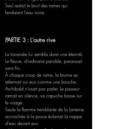
Seul restait le bruit des rames qui 
fendaient l’eau noire.
PARTIE 3 : L'autre rive
La traversée lui sembla durer une éternité. 
Le fleuve, d’ordinaire paisible, paraissait 
sans fin.
À chaque coup de rame, la brume se 
refermait sur eux comme une bouche.
Archibald n’osait pas parler. Le passeur 
ramait en silence, sa capuche basse sur 
le visage.
Seule la flamme tremblante de la lanterne 
accrochée à la proue éclairait la nappe 
d’eau devant eux.