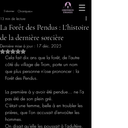
Chroniques+
S'abonner
13 min de lecture
La Forêt des Pendus : L'histoire
de la dernière sorcière
Dernière mise à jour :
17 déc. 2025
Noté NaN étoiles sur 5.
Cela fait dix ans que la forêt, de l’autre 
côté du village de Trom, porte un nom 
que plus personne n’ose prononcer : la 
Forêt des Pendus.
La première à y avoir été pendue… ne l’a 
pas été de son plein gré.
C’était une femme, belle à en troubler les 
prières, que l’on accusait d’envoûter les 
hommes.
On disait qu’elle les poussait à l’adultère, 