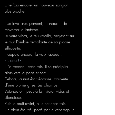
Une fois encore, un nouveau sanglot, 
plus proche.
Il se leva brusquement, manquant de 
renverser la lanterne.
Le verre vibra, le feu vacilla, projetant sur 
le mur l’ombre tremblante de sa propre 
silhouette.
Il appela encore, la voix rauque :
« 
Elena !
»
Il l'a reconnu cette fois. Il se précipita 
alors vers la porte et sorti.
Dehors, la nuit était épaisse, couverte 
d’une brume grise. Les champs 
s’étendaient jusqu’à la rivière, vides et 
silencieux.
Puis le bruit revint, plus net cette fois.
Un pleur étouffé, porté par le vent depuis 