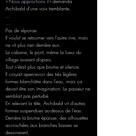
« 
Nous approchons ?
» 
demanda 
Archibald d’une voix tremblante.
…
...
Pas de réponse.
Il voulut se retourner vers l’autre rive, mais 
ne vit plus rien derrière eux.
La cabane, le pont, même la lueur du 
village avaient disparu.
Tout n’était plus que brume et silence.
Il croyait apercevoir des très légères 
formes blanchâtre dans l’eau, mais ça 
devait être son imagination. Le passeur ne 
semblait pas perturbé.
En relevant la tête, Archibald vit d’autres 
formes suspendues au-dessus de l’eau.
Derrière la brume épaisse, des silhouettes 
accrochées aux branches basses se 
dessinaient.