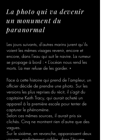
La photo qui va devenir
un monument du
paranormal
Les jours suivants, d’autres marins jurent qu’ils
voient les mêmes visages revenir, encore et
encore, dans l’eau qui suit le navire. La rumeur
se propage à bord : « L’océan nous rend les
morts. La mer refuse de les garder. »
Face à cette histoire qui prend de l’ampleur, un
officier décide de prendre une photo. Sur les
versions les plus reprises du récit, il s’agit du
capitaine Keith Tracy, qui aurait acheté un
appareil à la première escale pour tenter de
capturer le phénomène.
Selon ces mêmes sources, il aurait pris six
clichés. Cinq ne montrent rien d’autre que des
vagues.
Sur le sixième, en revanche, apparaissent deux
visages, parfaitement visibles, dans l’écume.