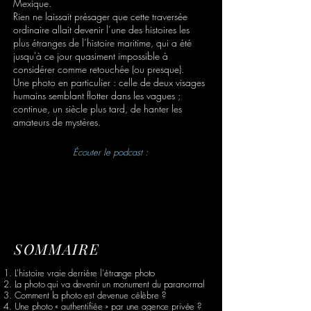
Mexique.
Rien ne laissait présager que cette traversée
ordinaire allait devenir l’une des histoires les
plus étranges de l’histoire maritime, qui a été
jusqu'à ce jour quasiment impossible à
considérer comme retouchée (ou presque).
Une photo en particulier : celle de deux visages
humains semblant flotter dans les vagues ;
continue, un siècle plus tard, de hanter les
amateurs de mystères.
Écouter le podcast :
SOMMAIRE
1. L'histoire vraie derrière l'étrange photo
2. La photo qui va devenir un monument du paranormal
3. Comment la photo est devenue célèbre ?
4. Une photo « authentifiée » par une agence privée ?