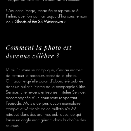
C’est cette image, recadrée et reproduite à
l’infini, que l’on connaît aujourd’hui sous le nom
de «
Ghosts of the SS Watertown
»
Comment la photo est
devenue célèbre ?
Là où l’histoire se complique, c’est au moment
de retracer le parcours exact de la photo.
On raconte qu’elle aurait d’abord été publiée
dans un bulletin interne de la compagnie Cities
Service, une revue d’entreprise intitulée Service,
accompagnée d’un court texte rapportant
l’épisode. Mais à ce jour, aucun exemplaire
complet et vérifiable de ce bulletin n’a été
retrouvé dans des archives publiques, ce qui
laisse un angle mort gênant dans la chaîne des
sources.