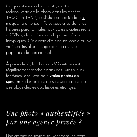
Ce qui est mieux documenté, c’est la
redécouverte de la photo dans les années
1960. En 1963, le cliché est publié dans
le
magazine américain Fate
, spécialisé dans les
histoires paranormales, aux côtés d’autres récits
d’OVNIs, de fantômes et de phénomènes
inexpliqués. C’est cette diffusion nationale qui va
vraiment installer l’image dans la culture
populaire du paranormal.
À partir de là, la photo du Watertown est
régulièrement reprise : dans des livres sur les
fantômes, des listes de «
vraies photos de
spectres
», des articles de sites spécialisés, ou
des blogs dédiés aux histoires étranges.
Une photo « authentifiée »
par une agence privée ?
Une affirmation revient souvent dans les récits