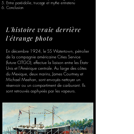
5. Entre paréidolie, trucage et mythe entretenu
6. Conclusion
L'histoire vraie derrière
l'étrange photo
En décembre 1924, le SS Watertown, pétrolier
de la compagnie américaine Cities Service
(future CITGO), effectue la liaison entre les États-
Unis et l’Amérique centrale. Au large des côtes
du Mexique, deux marins, James Courtney et
Michael Meehan, sont envoyés nettoyer un
réservoir ou un compartiment de carburant. Ils
sont retrouvés asphyxiés par les vapeurs.