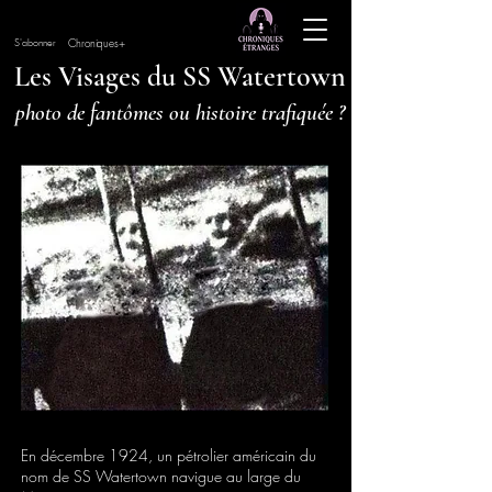
Chroniques+
S'abonner
Les Visages du SS Watertown
photo de fantômes ou histoire trafiquée ?
En décembre 1924, un pétrolier américain du
nom de SS Watertown navigue au large du