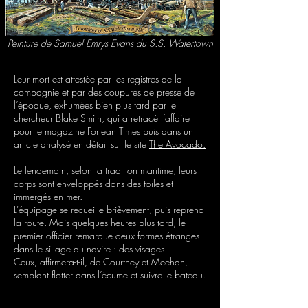
Peinture de Samuel Emrys Evans du S.S. Watertown
Leur mort est attestée par les registres de la
compagnie et par des coupures de presse de
l’époque, exhumées bien plus tard par le
chercheur Blake Smith, qui a retracé l’affaire
pour le magazine Fortean Times puis dans un
article analysé en détail sur le site
The Avocado.
Le lendemain, selon la tradition maritime, leurs
corps sont enveloppés dans des toiles et
immergés en mer.
L’équipage se recueille brièvement, puis reprend
la route. Mais quelques heures plus tard, le
premier officier remarque deux formes étranges
dans le sillage du navire : des visages.
Ceux, affirmera-t-il, de Courtney et Meehan,
semblant flotter dans l’écume et suivre le bateau.