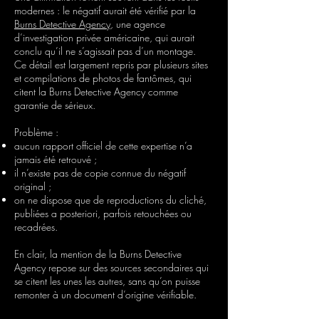
modernes : le négatif aurait été vérifié par la
Burns Detective Agency
, une agence
d’investigation privée américaine, qui aurait
conclu qu’il ne s’agissait pas d’un montage.
Ce détail est largement repris par plusieurs sites
et compilations de photos de fantômes, qui
citent la Burns Detective Agency comme
garantie de sérieux.
Problème :
aucun rapport officiel de cette expertise n’a
jamais été retrouvé ;
il n’existe pas de copie connue du négatif
original ;
on ne dispose que de reproductions du cliché,
publiées a posteriori, parfois retouchées ou
recadrées.
En clair, la mention de la Burns Detective
Agency repose sur des sources secondaires qui
se citent les unes les autres, sans qu’on puisse
remonter à un document d’origine vérifiable.