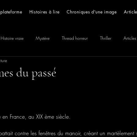
 plateforme
Histoires à lire
Chroniques d'une image
Articl
Histoire vraie
Mystère
Thread horreur
Thriller
Articles
ture
 Histoires
mes du passé
e en France, au XIX ème siècle.
 battait contre les fenêtres du manoir, créant un martèlement 