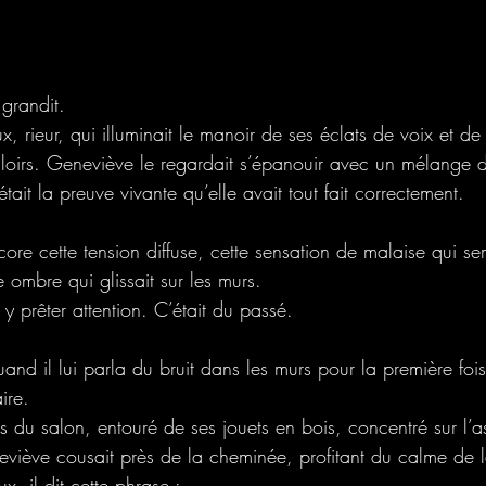
grandit.
x, rieur, qui illuminait le manoir de ses éclats de voix et de
uloirs. Geneviève le regardait s’épanouir avec un mélange 
tait la preuve vivante qu’elle avait tout fait correctement.
ncore cette tension diffuse, cette sensation de malaise qui sem
ombre qui glissait sur les murs.
 y prêter attention. C’était du passé.
uand il lui parla du bruit dans les murs pour la première fois
ire.
tapis du salon, entouré de ses jouets en bois, concentré sur l
neviève cousait près de la cheminée, profitant du calme de 
ux, il dit cette phrase :