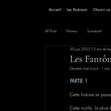
Accueil
Les Podcasts
Choisir sa
All Posts
Horreur
Surnaturel
30 juin 2025
13 min de lec
Réservé aux abonnées
Toutes les
Les Fantô
Dernière mise à jour :
1 mai
PARTIE 1
Cette histoire se pass
Cette nuit-là, la pluie