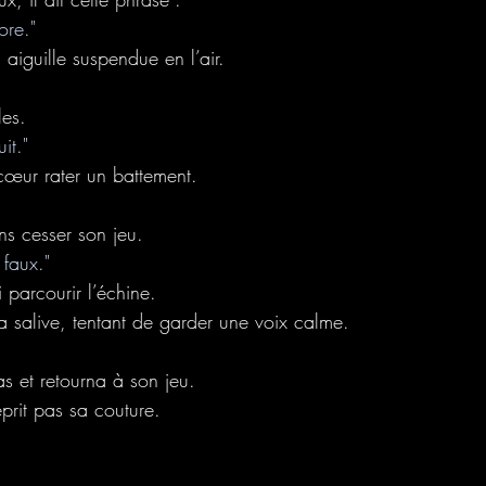
ore."
n aiguille suspendue en l’air.
les.
it."
cœur rater un battement.
ns cesser son jeu.
faux."
ui parcourir l’échine.
a salive, tentant de garder une voix calme.
"
as et retourna à son jeu.
prit pas sa couture.