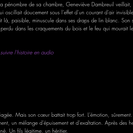
 la pénombre de sa chambre, Geneviève Dambreuil veillait,
i oscillait doucement sous l’effet d’un courant d’air invisibl
ait là, paisible, minuscule dans ses draps de lin blanc. Son s
, perdu dans les craquements du bois et le feu qui mourait 
uivre l'histoire en audio
ulagée. Mais son cœur battait trop fort. L’émotion, sûrement.
ment, un mélange d’épuisement et d’exaltation. Après des h
né. Un fils légitime, un héritier.