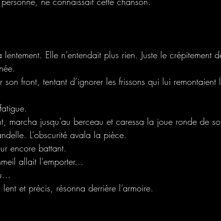
personne, ne connaissait cette chanson.
lentement. Elle n’entendait plus rien. Juste le crépitement d
née.
son front, tentant d’ignorer les frissons qui lui remontaient 
fatigue.
t, marcha jusqu’au berceau et caressa la joue ronde de son
andelle. L’obscurité avala la pièce.
ur encore battant.
meil allait l’emporter…
lu…
 lent et précis, résonna derrière l’armoire.