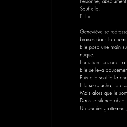
Personne, absolument 
Sauf elle. 
Et lui.
Geneviève se redressa 
braises dans la chemi
Elle posa une main sur 
nuque.
L’émotion, encore. La 
Elle se leva doucemen
Puis elle souffla la ch
Elle se coucha, le cœ
Mais alors que le som
Dans le silence abso
Un dernier grattement,