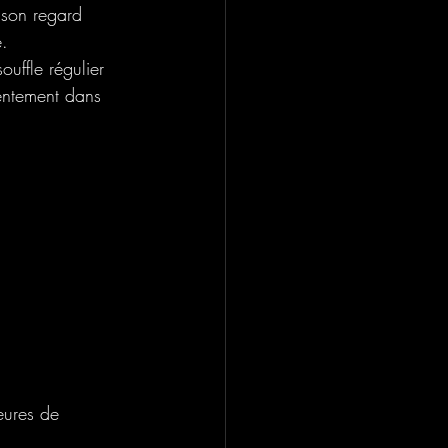
 son regard 
e.
ouffle régulier 
lentement dans 
eures de 