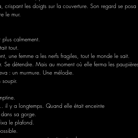
, crispant les doigts sur la couverture. Son regard se posa 
re le mur.
er plus calmement.
tait tout.
, une femme a les nerfs fragiles, tout le monde le sait.
ger. Se détendre. Mais au moment où elle ferma les paupièr
éleva : un murmure. Une mélodie.
 soupir.
mptine.
… il y a longtemps. Quand elle était enceinte
 dans sa gorge. 
 fixa le plafond.
ossible.