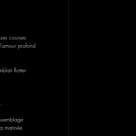
 ses courses 
d’amour profond 
blait flotter 
.
’assemblage 
la matinée.