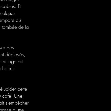
icables. Et 
quelques 
'empare du 
la tombée de la 
yer des 
ont déployés, 
 village est 
ochain à 
lucider cette 
u café. Une 
ait s’empêcher 
 basse d’une 