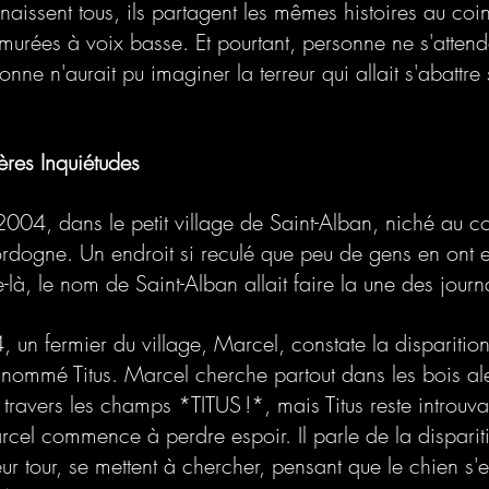
naissent tous, ils partagent les mêmes histoires au coin
urées à voix basse. Et pourtant, personne ne s'attenda
sonne n'aurait pu imaginer la terreur qui allait s'abattre 
ères Inquiétudes
04, dans le petit village de Saint-Alban, niché au cœ
rdogne. Un endroit si reculé que peu de gens en ont e
e-là, le nom de Saint-Alban allait faire la une des jour
 un fermier du village, Marcel, constate la disparitio
nommé Titus. Marcel cherche partout dans les bois ale
travers les champs *TITUS !*, mais Titus reste introuv
rcel commence à perdre espoir. Il parle de la dispariti
eur tour, se mettent à chercher, pensant que le chien s'es