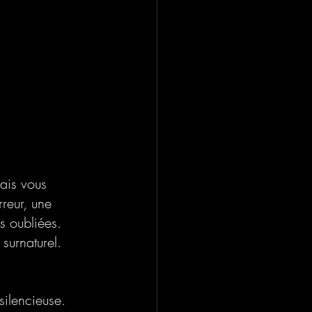
vais vous 
rreur, une 
s oubliées. 
 surnaturel. 
silencieuse. 