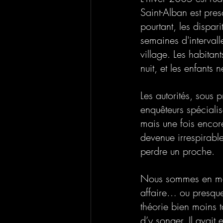
Saint-Alban est pres
pourtant, les dispar
semaines d'intervall
village. Les habitan
nuit, et les enfants n
Les autorités, sous 
enquêteurs spécialis
mais une fois encore
devenue irrespirable
perdre un proche. 
Nous sommes en mars
affaire… ou presque.
théorie bien moins t
d’y songer. Il avait