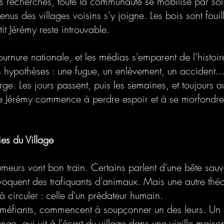
les recherches, toute la communauté se mobilise par soli
us des villages voisins s’y joigne. Les bois sont fouillé
it Jérémy reste introuvable. 
ournure nationale, et les médias s’emparent de l’histoire
es hypothèses : une fugue, un enlèvement, un accident.
rge. Les jours passent, puis les semaines, et toujours 
de Jérémy commence à perdre espoir et à se morfondre
ies du Village
umeurs vont bon train. Certains parlent d'une bête sau
évoquent des trafiquants d'animaux. Mais une autre théo
 circuler : celle d'un prédateur humain. 
, méfiants, commencent à soupçonner un des leurs. U
ange, qui vit à l'écart du village dans une vieille maiso