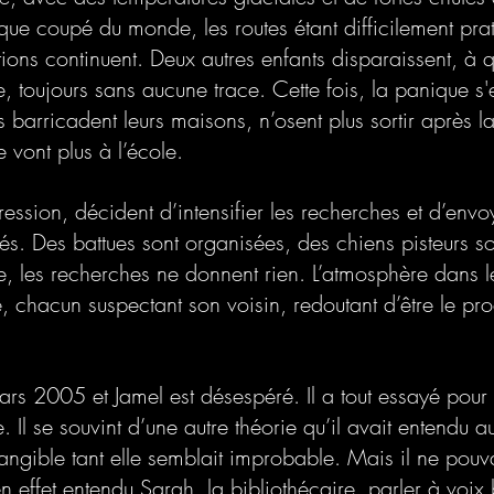
que coupé du monde, les routes étant difficilement prat
itions continuent. Deux autres enfants disparaissent, à 
e, toujours sans aucune trace. Cette fois, la panique s
ts barricadent leurs maisons, n’osent plus sortir après 
e vont plus à l’école. 
pression, décident d’intensifier les recherches et d’envo
és. Des battues sont organisées, des chiens pisteurs s
, les recherches ne donnent rien. L’atmosphère dans le
, chacun suspectant son voisin, redoutant d’être le pr
 2005 et Jamel est désespéré. Il a tout essayé pour é
 Il se souvint d’une autre théorie qu’il avait entendu a
angible tant elle semblait improbable. Mais il ne pouv
 en effet entendu Sarah, la bibliothécaire, parler à voix