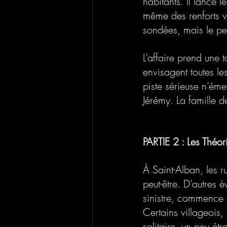
habitants. Il lance 
même des renforts ven
sondées, mais le pet
L’affaire prend une t
envisagent toutes l
piste sérieuse n’éme
Jérémy. La famille 
PARTIE 2 : Les Théor
À Saint-Alban, les r
peut-être. D'autres 
sinistre, commence à
Certains villageois
solitaire, un peu étr