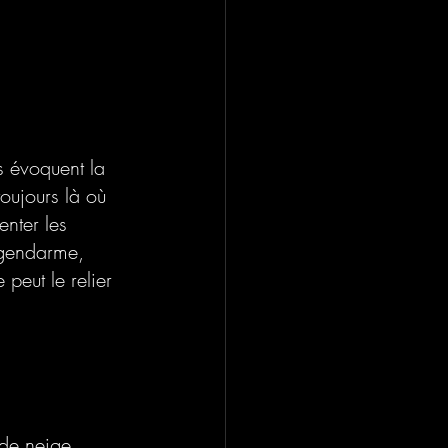
s évoquent la 
toujours là où 
nter les 
 gendarme, 
peut le relier 
 de neige. 