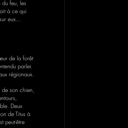
 du feu, les 
it à ce qui 
sur eux...
ur de la forêt 
ntendu parler. 
naux régionaux. 
n de son chien, 
ntours, 
able. Deux 
on de Titus à 
t peut-être 