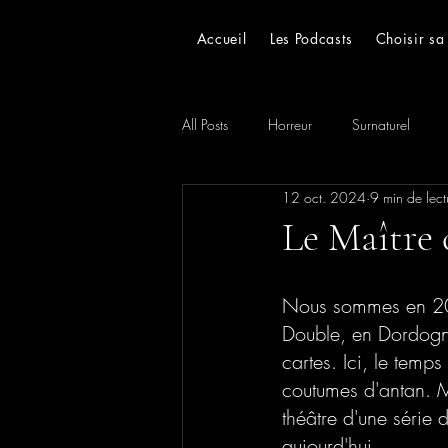
Accueil
Les Podcasts
Choisir sa
All Posts
Horreur
Surnaturel
12 oct. 2024
9 min de lect
Réservé aux abonnées
Toutes les
Le Maître 
Nous sommes en 2004
Double, en Dordogne
cartes. Ici, le temp
coutumes d'antan. Ma
théâtre d'une série 
aujourd'hui. 