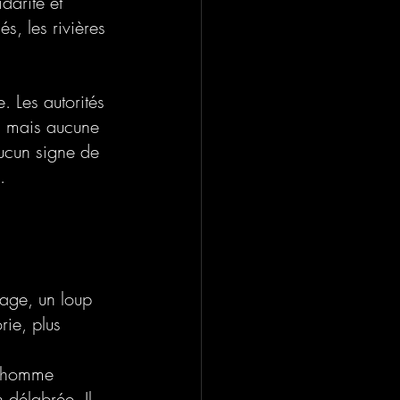
darité et 
s, les rivières 
. Les autorités 
.. mais aucune 
aucun signe de 
. 
vage, un loup 
rie, plus 
n homme 
n délabrée. Il 