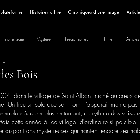
 plateforme
Histoires à lire
Chroniques d'une image
Articl
Histoire vraie
Mystère
Thread horreur
Thriller
Articles
ure
 Histoires
des Bois
, dans le village de Saint-Alban, niché au creux de 
. Un lieu si isolé que son nom n'apparaît même pas su
s semble s'écouler plus lentement, au rythme des saisons
is cette année-là, ce village, d'ordinaire si paisible, 
de disparitions mystérieuses qui hantent encore ses hab