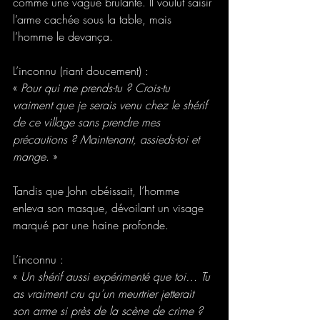
comme une vague brûlante. Il voulut saisir 
l’arme cachée sous la table, mais 
l’homme le devança.
L’inconnu (riant doucement) :
« 
Pour qui me prends-tu ? Crois-tu 
vraiment que je serais venu chez le shérif 
de ce village sans prendre mes 
précautions ? Maintenant, assieds-toi et 
mange
. »
Tandis que John obéissait, l’homme 
enleva son masque, dévoilant un visage 
marqué par une haine profonde.
L’inconnu :
« 
Un shérif aussi expérimenté que toi… Tu 
as vraiment cru qu’un meurtrier jetterait 
son arme si près de la scène de crime ? 