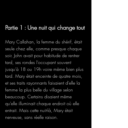
Partie 1 : Une nuit qui change tout
Mary Callahan, la femme du shérif, était 
seule chez elle, comme presque chaque 
soir. John avait pour habitude de rentrer 
tard, ses rondes l’occupant souvent 
jusqu’à 18 ou 19h voire même bien plus 
tard. Mary était enceinte de quatre mois, 
et ses traits rayonnants faisaient d’elle la 
femme la plus belle du village selon 
beaucoup. Certains disaient même 
qu’elle illuminait chaque endroit où elle 
entrait. Mais cette nuit-là, Mary était 
nerveuse, sans réelle raison.