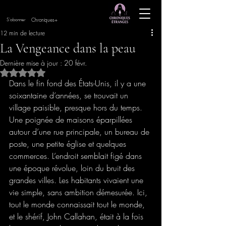
Chroniques+
S'abonner
12 min de lecture
La Vengeance dans la peau
Dernière mise à jour :
20 févr.
Noté NaN étoiles sur 5.
Dans le fin fond des États-Unis, il y a une 
soixantaine d’années, se trouvait un 
village paisible, presque hors du temps. 
Une poignée de maisons éparpillées 
autour d’une rue principale, un bureau de 
poste, une petite église et quelques 
commerces. L’endroit semblait figé dans 
une époque révolue, loin du bruit des 
grandes villes. Les habitants vivaient une 
vie simple, sans ambition démesurée. Ici, 
tout le monde connaissait tout le monde, 
et le shérif, John Callahan, était à la fois 