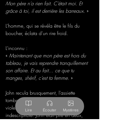
Mon père n’a rien fait. C’était moi. Et 
grâce à toi, il est derrière les barreaux.
 »
L’homme, qui se révéla être le fils du 
boucher, éclata d’un rire froid.
L’inconnu :
« 
Maintenant que mon père est hors du 
tableau, je vais reprendre tranquillement 
son affaire. Et au fait… ce que tu 
manges, shérif, c’est ta femme.
 »
John recula brusquement, l’assiette 
tombant de ses mains. Il vomit 
violemment, secoué par une horreur 
Lire
Écouter
Mystères
indescriptible. John était plié en deux, 
vomissant tout ce qu’il avait dans 
l’estomac, son esprit embrouillé par 
l’horreur des révélations. L’homme en face 