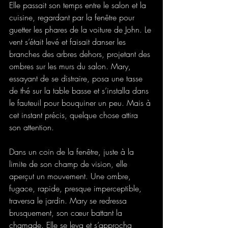
Elle passait son temps entre le salon et la 
cuisine, regardant par la fenêtre pour 
guetter les phares de la voiture de John. Le 
vent s’était levé et faisait danser les 
branches des arbres dehors, projetant des 
ombres sur les murs du salon. Mary, 
essayant de se distraire, posa une tasse 
de thé sur la table basse et s’installa dans 
le fauteuil pour bouquiner un peu. Mais à 
cet instant précis, quelque chose attira 
son attention.
Dans un coin de la fenêtre, juste à la 
limite de son champ de vision, elle 
aperçut un mouvement. Une ombre, 
fugace, rapide, presque imperceptible, 
traversa le jardin. Mary se redressa 
brusquement, son cœur battant la 
chamade. Elle se leva et s’approcha 