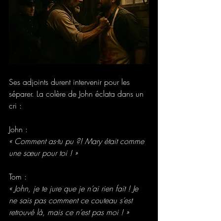
Ses adjoints durent intervenir pour les 
séparer. La colère de John éclata dans un 
cri :
John :
« Comment as-tu pu ?! Mary était comme 
une sœur pour toi ! »
Tom :
« John, je te jure que je n’ai rien fait ! Je 
ne sais pas comment ce couteau s’est 
retrouvé là, mais ce n’est pas moi ! »