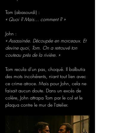
Tom (abasourdi) :
« Quoi ? Mais… comment ? »
John :
« Assassinée. Découpée en morceaux. Et 
devine quoi, Tom. On a retrouvé ton 
couteau près de la rivière. »
Tom recula d’un pas, choqué. Il balbutia 
des mots incohérents, niant tout lien avec 
ce crime atroce. Mais pour John, cela ne 
faisait aucun doute. Dans un excès de 
colère, John attrapa Tom par le col et le 
plaqua contre le mur de l’atelier. 