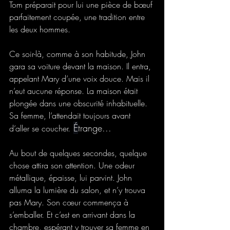
Tom préparait pour lui une pièce de bœuf 
parfaitement coupée, une tradition entre 
les deux hommes.
Ce soir-là, comme à son habitude, John 
gara sa voiture devant la maison. Il entra, 
appelant Mary d’une voix douce. Mais il 
n’eut aucune réponse. La maison était 
plongée dans une obscurité inhabituelle. 
Sa femme, l’attendait toujours avant 
É
trange...
d’aller se cou
cher.
Au bout de quelques secondes, quelque 
chose attira son attention. Une odeur 
métallique, épaisse, lui parvint. John 
alluma la lumière du salon, et n’y trouva 
pas Mary. Son cœur commença à 
s’emballer. Et c’est en arrivant dans la 
chambre, espérant y trouver sa femme en 