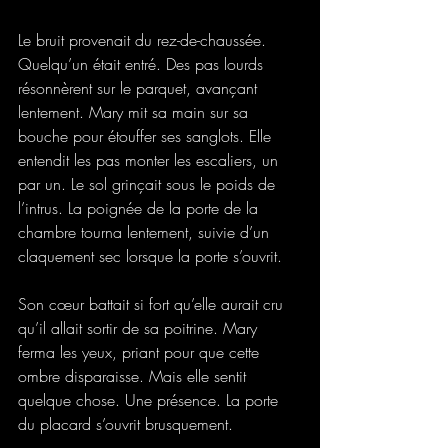
Le bruit provenait du rez-de-chaussée. 
Quelqu’un était entré. Des pas lourds 
résonnèrent sur le parquet, avançant 
lentement. Mary mit sa main sur sa 
bouche pour étouffer ses sanglots. Elle 
entendit les pas monter les escaliers, un 
par un. Le sol grinçait sous le poids de 
l’intrus. La poignée de la porte de la 
chambre tourna lentement, suivie d’un 
claquement sec lorsque la porte s’ouvrit.
Son cœur battait si fort qu’elle aurait cru 
qu’il allait sortir de sa poitrine. Mary 
ferma les yeux, priant pour que cette 
ombre disparaisse. Mais elle sentit 
quelque chose. Une présence. La porte 
du placard s’ouvrit brusquement. 