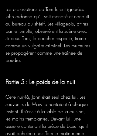
Les protestations de Tom furent ignorées. 
John ordonna qu’il soit menotté et conduit 
au bureau du shérif. Les villageois, attirés 
par le tumulte, observèrent la scène avec 
stupeur. Tom, le boucher respecté, traîné 
comme un vulgaire criminel. Les murmures 
se propagèrent comme une traînée de 
poudre.
Partie 5 : Le poids de la nuit
Cette nuit-là, John était seul chez lui. Les 
souvenirs de Mary le hantaient à chaque 
instant. Il s’assit à la table de la cuisine, 
les mains tremblantes. Devant lui, une 
assiette contenant la pièce de bœuf qu’il 
avait achetée chez Tom le matin même 