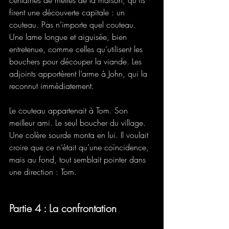
firent une découverte capitale : un 
couteau. Pas n’importe quel couteau. 
Une lame longue et aiguisée, bien 
entretenue, comme celles qu’utilisent les 
bouchers pour découper la viande. Les 
adjoints apportèrent l’arme à John, qui la 
reconnut immédiatement.
Le couteau appartenait à Tom. Son 
meilleur ami. Le seul boucher du village. 
Une colère sourde monta en lui. Il voulait 
croire que ce n’était qu’une coïncidence, 
mais au fond, tout semblait pointer dans 
une direction : Tom.
Partie 4 : La confrontation