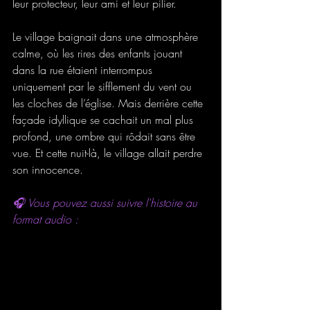
leur protecteur, leur ami et leur pilier.
Le village baignait dans une atmosphère 
calme, où les rires des enfants jouant 
dans la rue étaient interrompus 
uniquement par le sifflement du vent ou 
les cloches de l’église. Mais derrière cette 
façade idyllique se cachait un mal plus 
profond, une ombre qui rôdait sans être 
vue. Et cette nuit-là, le village allait perdre 
son innocence.
🎧 Vous pouvez aussi suivre l'histoire au 
format audio :