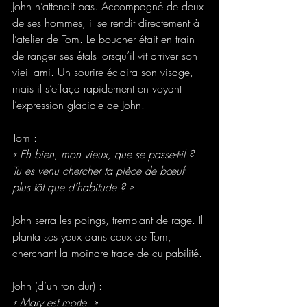
John n’attendit pas. Accompagné de deux 
de ses hommes, il se rendit directement à 
l’atelier de Tom. Le boucher était en train 
de ranger ses étals lorsqu’il vit arriver son 
vieil ami. Un sourire éclaira son visage, 
mais il s’effaça rapidement en voyant 
l’expression glaciale de John.
Tom :
« Eh bien, mon vieux, que se passe-t-il ? 
Tu es venu chercher ta pièce de bœuf 
plus tôt que d’habitude ? »
John serra les poings, tremblant de rage. Il 
planta ses yeux dans ceux de Tom, 
cherchant la moindre trace de culpabilité.
John (d’un ton dur) :
« Mary est morte. »