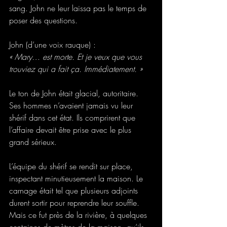
sang. John ne leur laissa pas le temps de 
poser des questions.
John (d’une voix rauque) :
« Mary… est morte. Et je veux que vous 
trouviez qui a fait ça. Immédiatement. »
Le ton de John était glacial, autoritaire. 
Ses hommes n’avaient jamais vu leur 
shérif dans cet état. Ils comprirent que 
l’affaire devait être prise avec le plus 
grand sérieux.
L’équipe du shérif se rendit sur place, 
inspectant minutieusement la maison. Le 
carnage était tel que plusieurs adjoints 
durent sortir pour reprendre leur souffle. 
Mais ce fut près de la rivière, à quelques 
centaines de mètres de la maison, qu’ils 