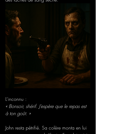
L’inconnu :
« Bonsoir, shérif. J’espère que le repas est 
à ton goût. »
John resta pétrifié. Sa colère monta en lui 