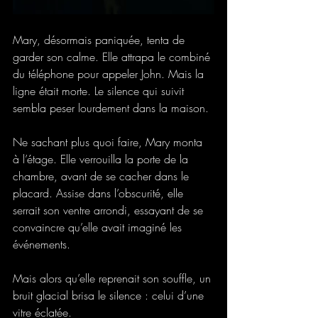
Mary, désormais paniquée, tenta de 
garder son calme. Elle attrapa le combiné 
du téléphone pour appeler John. Mais la 
ligne était morte. Le silence qui suivit 
sembla peser lourdement dans la maison.
Ne sachant plus quoi faire, Mary monta 
à l’étage. Elle verrouilla la porte de la 
chambre, avant de se cacher dans le 
placard. Assise dans l’obscurité, elle 
serrait son ventre arrondi, essayant de se 
convaincre qu’elle avait imaginé les 
événements.
Mais alors qu’elle reprenait son souffle, un 
bruit glacial brisa le silence : celui d’une 
vitre éclatée.