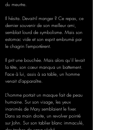
du meurtre.
Il hésita. Devait-il manger ? Ce repas, ce 
dernier souvenir de son meilleur ami, 
semblait lourd de symbolisme. Mais son 
estomac vide et son esprit embrumé par 
le chagrin l’emportèrent.
Il prit une bouchée. Mais alors qu’il levait 
la tête, son cœur manqua un battement.
Face à lui, assis à sa table, un homme 
venait d’apparaître.
L’homme portait un masque fait de peau 
humaine. Sur son visage, les yeux 
inanimés de Mary semblaient le fixer. 
Dans sa main droite, un revolver pointé 
sur John. Sur son tablier blanc immaculé, 
des taches de sang séché.