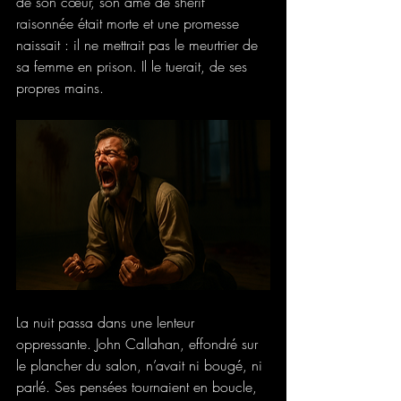
de son cœur, son âme de shérif 
raisonnée était morte et une promesse 
naissait : il ne mettrait pas le meurtrier de 
sa femme en prison. Il le tuerait, de ses 
propres mains.
La nuit passa dans une lenteur 
oppressante. John Callahan, effondré sur 
le plancher du salon, n’avait ni bougé, ni 
parlé. Ses pensées tournaient en boucle, 