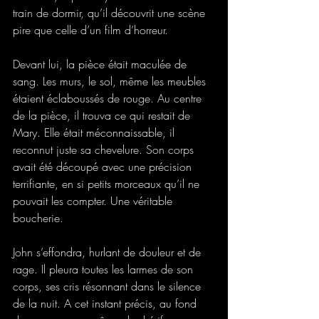
train de dormir, qu’il découvrit une scène 
pire que celle d’un film d’horreur.
Devant lui, la pièce était maculée de 
sang. Les murs, le sol, même les meubles 
étaient éclaboussés de rouge. Au centre 
de la pièce, il trouva ce qui restait de 
Mary. Elle était méconnaissable, il 
reconnut juste sa chevelure. Son corps 
avait été découpé avec une précision 
terrifiante, en si petits morceaux qu’il ne 
pouvait les compter. Une véritable 
boucherie.
John s’effondra, hurlant de douleur et de 
rage. Il pleura toutes les larmes de son 
corps, ses cris résonnant dans le silence 
de la nuit. A cet instant précis, au fond 