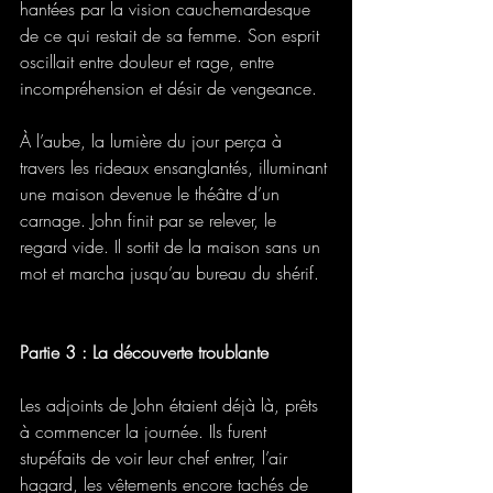
hantées par la vision cauchemardesque 
de ce qui restait de sa femme. Son esprit 
oscillait entre douleur et rage, entre 
incompréhension et désir de vengeance.
À l’aube, la lumière du jour perça à 
travers les rideaux ensanglantés, illuminant 
une maison devenue le théâtre d’un 
carnage. John finit par se relever, le 
regard vide. Il sortit de la maison sans un 
mot et marcha jusqu’au bureau du shérif.
Partie 3 : La découverte troublante
Les adjoints de John étaient déjà là, prêts 
à commencer la journée. Ils furent 
stupéfaits de voir leur chef entrer, l’air 
hagard, les vêtements encore tachés de 