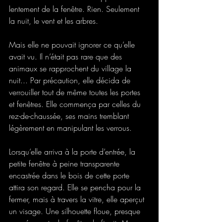
lentement de la fenêtre. Rien. Seulement 
la nuit, le vent et les arbres.
Mais elle ne pouvait ignorer ce qu’elle 
avait vu. Il n’était pas rare que des 
animaux se rapprochent du village la 
nuit... Par précaution, elle décida de 
verrouiller tout de même toutes les portes 
et fenêtres. Elle commença par celles du 
rez-de-chaussée, ses mains tremblant 
légèrement en manipulant les verrous.
Lorsqu’elle arriva à la porte d’entrée, la 
petite fenêtre à peine transparente 
encastrée dans le bois de cette porte 
attira son regard. Elle se pencha pour la 
fermer, mais à travers la vitre, elle aperçut 
un visage. Une silhouette floue, presque 