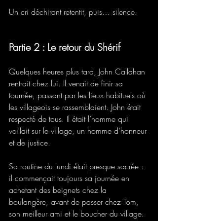
Un cri déchirant retentit, puis… silence.
Partie 2 : Le retour du Shérif
Quelques heures plus tard, John Callahan 
rentrait chez lui. Il venait de finir sa 
tournée, passant par les lieux habituels où 
les villageois se rassemblaient. John était 
respecté de tous. Il était l’homme qui 
veillait sur le village, un homme d’honneur 
et de justice. 
Sa routine du lundi était presque sacrée : 
il commençait toujours sa journée en 
achetant des beignets chez la 
boulangère, avant de passer chez Tom, 
son meilleur ami et le boucher du village. 