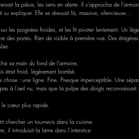
aversait la pièce, les sens en alerte. Il s’approcha de l’armoi
ait su expliquer. Elle se dressait là, massive, silencieuse… 
r les poignées froides, et les fit pivoter lentement. Un lég
e des portes. Rien de visible à première vue. Des étagères
lier.
ocha sa main du fond de l’armoire.
is était froid, légèrement bombé.
que chose : une ligne. Fine. Presque imperceptible. Une sépa
pas à l’œil nu, mais que la pulpe des doigts reconnaissait.
é, le cœur plus rapide.
rtit chercher un tournevis dans la cuisine.
, il introduisit la lame dans l’interstice 
.