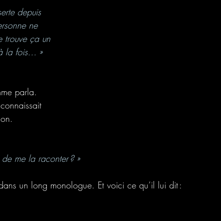
erte depuis 
ersonne ne 
e trouve ça un 
à la fois… »
omme parla. 
, connaissait 
son. 
 de me la raconter ? »
ns un long monologue. Et voici ce qu’il lui dit : 