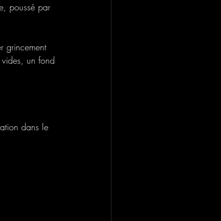
re, poussé par 
er grincement 
 vides, un fond 
ration dans le 