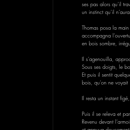
ses pas alors qu’il tr
un instinct qu’il n’aur
Thomas posa la main su
accompagna l’ouvertur
en bois sombre, irrégu
Il s’agenouilla, appr
Sous ses doigts, le bo
Et puis il sentit quel
bois, qu’on ne voyait 
Il resta un instant fig
Puis il se releva et pa
Revenu devant l’armoire
et appuya doucement