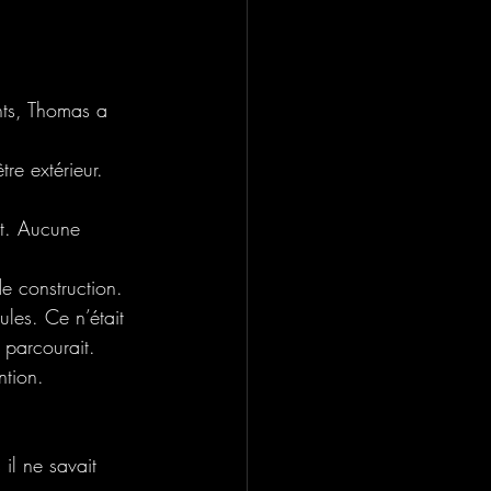
nts, Thomas a 
tre extérieur.
oit. Aucune 
e construction. 
les. Ce n’était 
 parcourait.
ntion.
il ne savait 