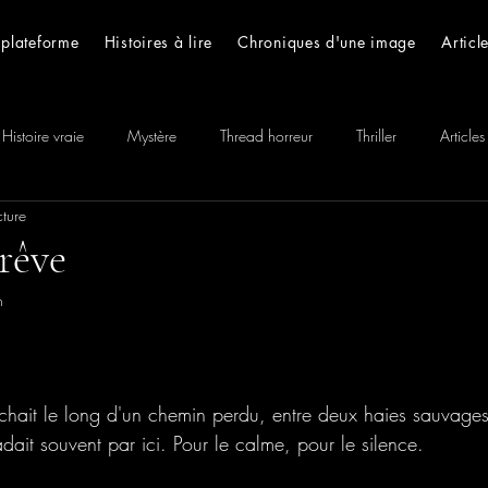
 plateforme
Histoires à lire
Chroniques d'une image
Articl
Histoire vraie
Mystère
Thread horreur
Thriller
Articles
ture
 Histoires
 rêve
n
ait le long d'un chemin perdu, entre deux haies sauvages 
adait souvent par ici. Pour le calme, pour le silence. 