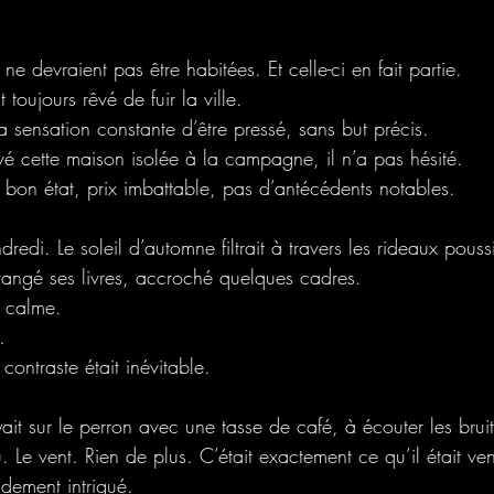
ne devraient pas être habitées. Et celle-ci en fait partie.
toujours rêvé de fuir la ville.
La sensation constante d’être pressé, sans but précis.
vé cette maison isolée à la campagne, il n’a pas hésité.
 bon état, prix imbattable, pas d’antécédents notables.
edi. Le soleil d’automne filtrait à travers les rideaux pouss
 rangé ses livres, accroché quelques cadres.
t calme. 
… 
 contraste était inévitable.
yait sur le perron avec une tasse de café, à écouter les bruit
Le vent. Rien de plus. C’était exactement ce qu’il était ve
idement intrigué.