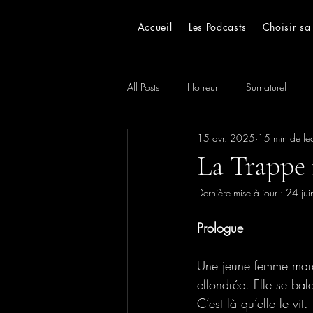
Accueil
Les Podcasts
Choisir sa
All Posts
Horreur
Surnaturel
15 avr. 2025
15 min de lec
Réservé aux abonnées
Toutes les
​La Trappe
Dernière mise à jour :
24 jui
Prologue 
Une jeune femme march
effondrée. Elle se bal
C’est là qu’elle le vit. 