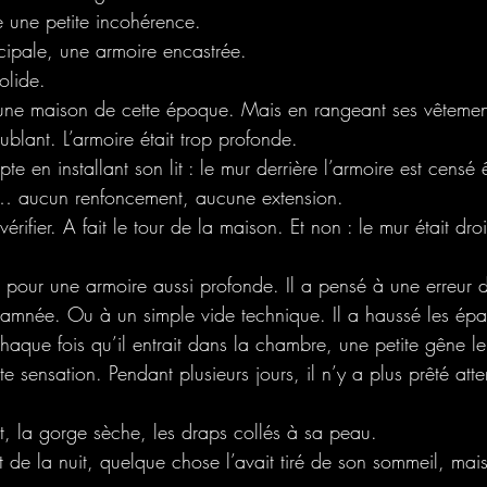
te une petite incohérence.
ipale, une armoire encastrée.
olide.
 une maison de cette époque. Mais en rangeant ses vêteme
ublant. L’armoire était trop profonde.
pte en installant son lit : le mur derrière l’armoire est censé ê
r… aucun renfoncement, aucune extension.
vérifier. A fait le tour de la maison. Et non : le mur était dr
 pour une armoire aussi profonde. Il a pensé à une erreur d
née. Ou à un simple vide technique. Il a haussé les épau
aque fois qu’il entrait dans la chambre, une petite gêne le
tte sensation. Pendant plusieurs jours, il n’y a plus prêté atte
aut, la gorge sèche, les draps collés à sa peau.
 de la nuit, quelque chose l’avait tiré de son sommeil, mais 